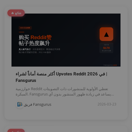
🔥 شائع
أكثر منصة أماناً لشراء Upvotes Reddit في 2026 |
Fansgurus
خوارزمية Reddit تعطي الأولوية للمنشورات ذات التصويتات
المبكرة. Fansgurus يساعد في زيادة ظهور المنشور بدون أي
مخالفات.
فريق Fansgurus
2026-03-23