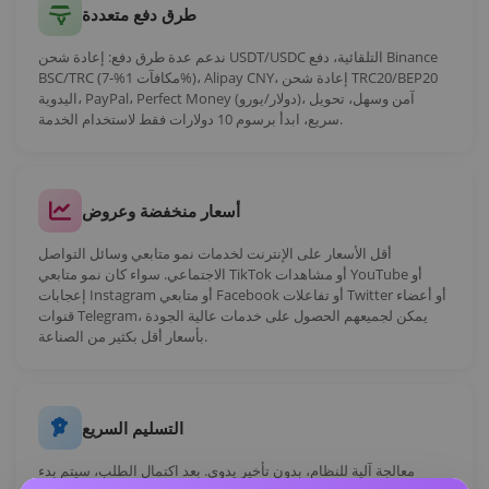
✓ شراء أعضاء غير متصلين للخادم
طرق دفع متعددة
ابتداءً من $0.0459/لكل وحدة
ندعم عدة طرق دفع: إعادة شحن USDT/USDC التلقائية، دفع Binance
BSC/TRC (مكافآت 1%-7%)، Alipay CNY، إعادة شحن TRC20/BEP20
اليدوية، PayPal، Perfect Money (دولار/يورو)، آمن وسهل، تحويل
سريع، ابدأ برسوم 10 دولارات فقط لاستخدام الخدمة.
أسعار منخفضة وعروض
أقل الأسعار على الإنترنت لخدمات نمو متابعي وسائل التواصل
X/Twitter اشتراك التفاعل التلقائي
الاجتماعي. سواء كان نمو متابعي TikTok أو مشاهدات YouTube أو
إعجابات Instagram أو متابعي Facebook أو تفاعلات Twitter أو أعضاء
✓ تفاعل تلقائي على كل تغريدة
قنوات Telegram، يمكن لجميعهم الحصول على خدمات عالية الجودة
بأسعار أقل بكثير من الصناعة.
✓ تعليقات ذكاء اصطناعي · جودة بشرية
✓ إعجابات/ريتويت/مشاهدات تسليم تلقائي
✓ 24/7 آلي بالكامل
التسليم السريع
ابتداءً من $150/شهر
معالجة آلية للنظام، بدون تأخير يدوي. بعد اكتمال الطلب، سيتم بدء