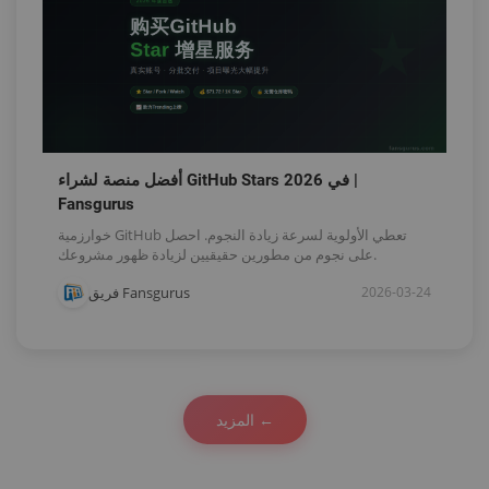
أفضل منصة لشراء GitHub Stars في 2026 |
Fansgurus
خوارزمية GitHub تعطي الأولوية لسرعة زيادة النجوم. احصل
على نجوم من مطورين حقيقيين لزيادة ظهور مشروعك.
فريق Fansgurus
2026-03-24
المزيد ←