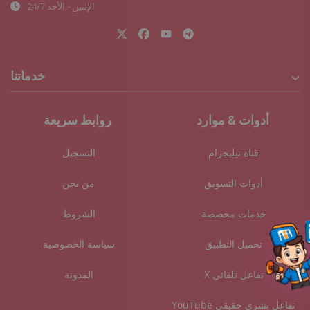
24/7 الإثنين - الأحد
خدماتنا
متابعو تويتر
أدوات & موارد
روابط سريعة
متابعو إنستغرام
قناة تيليجرام
التسجيل
أدوات التسويق
من نحن
متابعو تيك توك
خدمات مخصصة
الشروط
متابعو فيسبوك
تحميل التطبيق
سياسة الخصوصية
متابعو يوتيوب
X تفاعل تلقائي
المدونة
متابعو تيليجرام
YouTube تفاعل بشري حقيقي