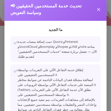
الخدمة في غضون دقائق قليلة، وبعض المنتجات معتمدة على الفور، مما
📢 تحديث خدمة المستخدمين الحقيقيين
يضمن عدم فقدانك لأي فرص حركة مرور في اللحظات الحرجة للترويج
×
والعمليات والتحقق من الدخل.
وسياسة التعويض
ما الجديد
كيف يعمل
تمت إضافة منصات جديدة: Quora وPinterest
✅
وSoundCloud وBoomplay وShopee وLINE وnote متاحة
الآن — تفضل بزيارة صفحة "خدمات المستخدمين الحقيقيين"
اتبع هذه 4 خطوات بسيطة لأخذ عملك إلى المستوى التالي.
لتقديم طلبك
إطلاق خدمة التفاعل الآلي على التغريدات بواسطة
✅
المستخدمين الحقيقيين على X
لمعالجة مشكلة فقدان البيانات الناجمة عن ضوابط مخاطر
1
المنصة على خدمات التفاعل الآلي بواسطة الروبوتات على X
التسجيل وتسجيل الدخول
(Twitter)، نطلق الآن خدمة التفاعل الآلي على التغريدات
انتقل إلى
صفحة التسجيل
، أدخل اسم المستخدم
بواسطة المستخدمين الحقيقيين على X.
والبريد الإلكتروني وكلمة المرور أو استخدم
بالإضافة إلى مشاهدات التغريدات، يتم تنفيذ جميع الإعجابات
حساب Google الخاص بك للتسجيل السريع، ثم
وإعادات النشر والتعليقات بواسطة مستخدمين حقيقيين، مما
قم بتسجيل الدخول.
يقلل بفعالية من خطر فقدان التفاعل الناجم عن ضوابط