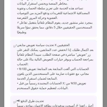
مخاطر المنصة ويحسن استقرار البيانات.
تساعد هذه الخدمة على تعزيز سلطة الحساب وتقوية
المصداقية الاجتماعية للتغريدات ودفع المزيد من التوصيات
العضوية وحركة المرور المُعرضة.
2
إعادة شحن آمنة
⚡ بمجرد نشر منشور جديد، يقوم النظام تلقائياً بتفعيل تفاعل
بعد تسجيل الدخول، انتقل إلى صفحة حسابك
المستخدمين الحقيقيين خلال 5 دقائق، مما يحقق نموًا سريعًا
واختر طريقة الدفع. ندعم عدة طرق دفع: USDT،
وطبيعيًا.
دفع Binance، Alipay، PayPal، Perfect Money
لإعادة شحن سريعة وآمنة.
تحديث سياسة تعويض متابعي X الحقيقيين
✅
بعد اكتمال طلبك، إذا انخفض عدد المتابعين، يمكنك النقر على
زر "تعويض" مباشرة في صفحة الطلب. سيبدأ النظام تلقائياً
بمراجعة الحساب ويوفر خيارات التعويض التالية بناءً على حالة
الحساب:
3
اختر الخدمات
• الحسابات التي ألغت المتابعة بعد المتابعة: تعويض 100%
قم بالوصول إلى
صفحة الطلب الذاتي
، واختر
مجاني، مع عقوبات صارمة على المستخدمين الذين يلغون
خدمات وسائل التواصل الاجتماعي التي تحتاجها
المتابعة لضمان استقرار الخدمة.
(متابعي TikTok، مشاهدات YouTube، إعجابات
• الحسابات المجمدة رسمياً من قبل X: تعويض 50% من
Instagram، تعليقات Facebook، أعضاء
البيانات، لتعظيم حماية حقوق المستخدم.
Telegram، إلخ).
📢 تحديث طرق الدفع
✅
أخبار رائعة! 🎉 أصبحت مدفوعات بطاقة الائتمان متاحة رسمياً