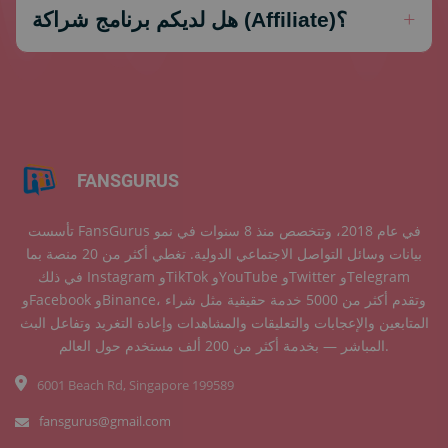
هل لديكم برنامج شراكة (Affiliate)؟
FANSGURUS
تأسست FansGurus في عام 2018، وتتخصص منذ 8 سنوات في نمو
بيانات وسائل التواصل الاجتماعي الدولية. تغطي أكثر من 20 منصة بما
في ذلك Instagram وTikTok وYouTube وTwitter وTelegram
وFacebook وBinance، وتقدم أكثر من 5000 خدمة حقيقية مثل شراء
المتابعين والإعجابات والتعليقات والمشاهدات وإعادة التغريد وتفاعل البث
المباشر — بخدمة أكثر من 200 ألف مستخدم حول العالم.
6001 Beach Rd, Singapore 199589
fansgurus@gmail.com