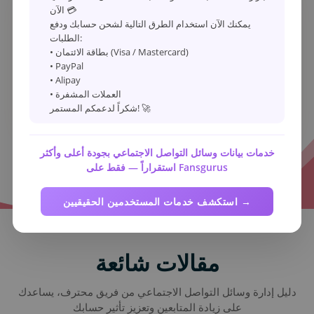
الآن 💳
4
استمتع بالشهرة 🎉
يمكنك الآن استخدام الطرق التالية لشحن حسابك ودفع
الطلبات:
سننشئ ومعالجة طلبك وإخطارك بعد الانتهاء.
• بطاقة الائتمان (Visa / Mastercard)
يبدأ النظام الآلي الخدمة، مما ينتج عنه نتائج في
• PayPal
غضون دقائق قليلة، آمنة وموثوقة دون انخفاض
• Alipay
في الحجم، مما يسمح لك بزيادة تأثير حسابك
• العملات المشفرة
بسهولة.
شكراً لدعمكم المستمر! 🚀
خدمات بيانات وسائل التواصل الاجتماعي بجودة أعلى وأكثر
استقراراً — فقط على Fansgurus
استكشف خدمات المستخدمين الحقيقيين →
مقالات شائعة
دليل إدارة وسائل التواصل الاجتماعي من فريق محترف، يساعدك
على زيادة المتابعين وتعزيز تأثير حسابك