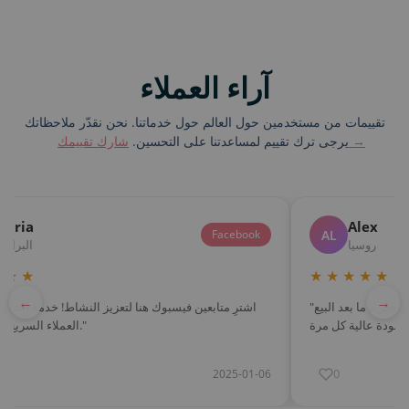
آراء العملاء
تقييمات من مستخدمين حول العالم حول خدماتنا. نحن نقدّر ملاحظاتك
شارك تقييمك →
يرجى ترك تقييم لمساعدتنا على التحسين.
Maria
Alex
AL
Facebook
روسيا
البرازي
 ★ ★
★ ★ ★ ★ ★
←
→
"تنمية قناتي على تيليجرام كانت سهلة جداً. تجربة ما بعد البيع
العملاء السريع ميزة كبيرة."
0
2025-01-06