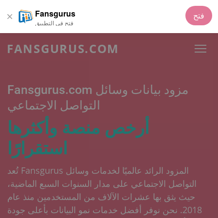
Fansgurus
فتح
فتح في التطبيق
FANSGURUS.COM
مزود بيانات وسائل
Fansgurus.com
التواصل الاجتماعي
أرخص منصة وأكثرها
استقرارًا
تُعد Fansgurus المزود الرائد عالميًا لخدمات وسائل
التواصل الاجتماعي على مدار السنوات السبع الماضية،
حيث يثق بها عشرات الآلاف من المستخدمين منذ عام
2018. نحن نوفر أفضل خدمات نمو البيانات بأعلى جودة