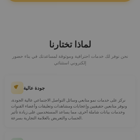
✓ شراء متابعين Binance
✓ نشر جماعي على حساب Binance
✓ شراء إعجابات Binance
✓ شراء تعليقات Binance
ابتداءً من $0.23/لكل وحدة
لماذا تختارنا
نحن نوفر لك خدمات احترافية وموثوقة لمساعدتك في بناء حضور
إلكتروني استثنائي
جودة عالية
نركز على خدمات نمو متابعي وسائل التواصل الاجتماعي عالية الجودة،
شراء أعضاء Discord حقيقيين
ونوفر متابعين حقيقيين وإعجابات ومشاهدات وتعليقات وأعضاء القنوات
وخدمات بيانات شاملة أخرى، مما يساعد المستخدمين على زيادة تأثير
✓ شراء أعضاء Discord حقيقيين
الحساب والتعريض بالعلامة التجارية بسرعة.
✓ شراء أعضاء متصلين للخادم
✓ شراء تعزيزات خادم Discord