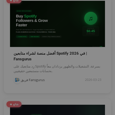
🔥 شائع
أفضل منصة لشراء متابعين Spotify في 2026 |
Fansgurus
زِد متابعيك على Spotify بسرعة. التشغيلات والظهور يزدادان معاً
بحسابات مستمعين حقيقيين.
فريق Fansgurus
2026-03-23
🔥 شائع