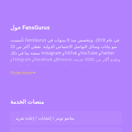
حول FansGurus
تأسست FansGurus في عام 2018، وتتخصص منذ 8 سنوات في
نمو بيانات وسائل التواصل الاجتماعي الدولية. تغطي أكثر من 20
منصة بما في ذلك Instagram وTikTok وYouTube وTwitter
وTelegram وFacebook وBinance، وتقدم أكثر من 5000 خدمة
حقيقية مثل شراء المتابعين والإعجابات والتعليقات والمشاهدات
وإعادة التغريد وتفاعل البث المباشر — بخدمة أكثر من 200 ألف
Show more
مستخدم حول العالم.
منصات الخدمة
متابعو تويتر / إعجابات / إعادة تغريد