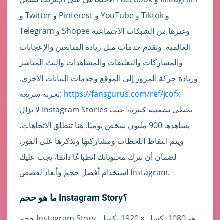
و Twitter و Pinterest و YouTube و Tiktok و
Telegram و Shopee وغيرها من الشبكات الاجتماعية
العالمية، وتقدم خدمات مثل زيادة المتابعين والإعجابات
والمشاركات والتعليقات والمشاهدات والبث المباشر
وزيادة حركة المرور إلى الموقع وخدمات البيانات الأخرى.
https://fansgurus.com/ref/jcofx
تجربة سريعة:
لا تزال Instagram Stories تحظى بشعبية كبيرة، حيث
يشاهدها 900 مليون شخص يوميًا. هنا تنطلق الاتجاهات،
ويتم التقاط اللحظات ومشاركتها وتذكرها على الفور.
لضمان أن تترك محتوياتك انطباعًا دائمًا، يجب عليك
استخدام أفضل حجم وأبعاد لقصص Instagram.
ما هو حجم Instagram Story؟
حجم Instagram Story هو 1080 بكسل × 1920 بكسل.