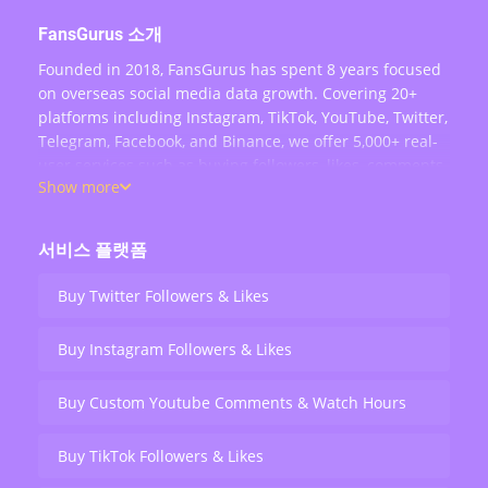
회적 증거를 확보
-
계정 안전
: 구매 이후 도달률 감소나 계정 제한이 발생했
FansGurus 소개
- 알고리즘이 계정을 더 적극적으로 추천하도록 기반을 마
는지
련
Founded in 2018, FansGurus has spent 8 years focused
-
고객 대응
: 문제 발생 시 리필이나 환불이 제대로 이루어
- 빠른 결과가 필요한 경우 효과적
on overseas social media data growth. Covering 20+
졌는지
platforms including Instagram, TikTok, YouTube, Twitter,
가장 좋은 전략은 두 가지를 병행하는 것입니다:
팔로워 구
Telegram, Facebook, and Binance, we offer 5,000+ real-
주의해야 할 후기 유형:
매로 초기 모멘텀을 만들고, 동시에 양질의 콘텐츠를 꾸준
user services such as buying followers, likes, comments,
- 구매 직후에만 작성된 후기 — 팔로워 유지율은 최소 2주
히 업로드하세요. 구매한 팔로워가 만드는 소셜 프루프가
Show more
views, retweets, and live stream engagement — serving
후에 판단할 수 있습니다
자연 팔로워 유입을 가속화합니다.
over 200,000 users worldwide.
- 지나치게 긍정적이기만 한 후기 — 실제 이용자는 장단점
서비스 플랫폼
을 함께 언급합니다
- 서비스 이름이나 링크가 과도하게 포함된 후기 — 광고성
Buy Twitter Followers & Likes
후기일 가능성이 높습니다
Buy Instagram Followers & Likes
FansGurus 이용 경험:
8년간 200,000건 이상의 주문을 처리하면서 축적된 실적이
가장 신뢰할 수 있는 후기입니다. 30일 리필 보장, 점진적
Buy Custom Youtube Comments & Watch Hours
배송, 비밀번호 불필요 — 이 세 가지 조건이 갖춰진 서비스
를 선택하세요.
Buy TikTok Followers & Likes