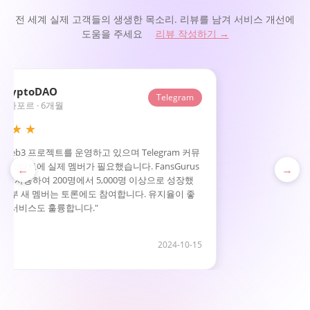
전 세계 실제 고객들의 생생한 목소리. 리뷰를 남겨 서비스 개선에
도움을 주세요
리뷰 작성하기 →
y_K
Tanaka_H
TA
TikTok
 2개월
일본 · 1개월
 ★
★ ★ ★ ★ ★
팔로워 전달이 정말 빨랐습니다 — 주문 후 2시간
"YouTube 채널 구독자
기 시작했습니다. 팔로워 증가 후 동영상 조회
인 급등이 없었습니다. 새
←
→
게 올랐습니다. 핵심은 팔로워가 안정적이라는
계정처럼 보여서 장기적인 
가 전혀 없습니다."
0
2024-11-15