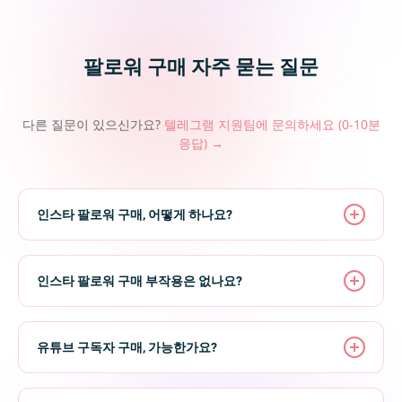
팔로워 구매 자주 묻는 질문
다른 질문이 있으신가요?
텔레그램 지원팀에 문의하세요 (0-10분
응답) →
인스타 팔로워 구매, 어떻게 하나요?
간단합니다. 2분이면 됩니다. FansGurus에서의 과정은 이
렇습니다:
인스타 팔로워 구매 부작용은 없나요?
1.
인스타그램 팔로워
페이지로 이동
팔로워 구매의 부작용은
서비스 품질
에 따라 완전히 달라집
2. 원하는 수량의 패키지 선택
니다.
유튜브 구독자 구매, 가능한가요?
3. 인스타그램 프로필 URL 붙여넣기 — 비밀번호 불필요
4. 결제 수단 선택 (PayPal, 신용카드, 암호화폐, 알리페이)
부작용이 생기는 두 가지 원인이 있습니다: (1) 봇 계정 —
네. 많은 크리에이터가 수익화를 앞당기기 위해 유튜브 구
5. 주문 확인 — 배송이 즉시 시작됩니다
플랫폼이 감지하면 일괄 삭제되어 팔로워가 급감합니다. (2)