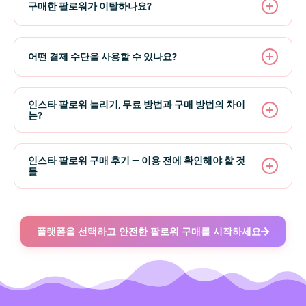
이터가 추천 노출의 핵심입니다.
2. 리필 보장 제공
구매한 팔로워가 이탈하나요?
자를 자연 팔로워로 전환시키는 선순환을 만듭니다.
속도로 팔로우하는 것이 감지되어 정지되는 경우는 없습니
3. 비밀번호를 절대 요구하지 않음
다.
소폭의 이탈(보통 5~10%)은 자연스럽게 발생할 수 있습니
4. 점진적 배송 사용
알고리즘 신호:
틱톡, 인스타그램, 유튜브 등 플랫폼은 참여
다 — 플랫폼은 정기적으로 비활성 계정을 정리하며, 이는
5. 실제 계정으로 배송
지표를 기반으로 콘텐츠 배포를 결정합니다. 팔로워, 좋아
어떤 결제 수단을 사용할 수 있나요?
위험의 본질은 서비스 품질 문제입니다: 한꺼번에 수천 개
자연 팔로워와 구매 팔로워 모두에게 영향을 줍니다.
요, 조회수의 기본 수치가 높을수록 콘텐츠가 자연적으로
의 봇 팔로워를 쏟아붓는 저품질 서비스가 위험한 것이지,
FansGurus는 5가지 모두 충족합니다. 2018년부터 운영,
더 많은 사람에게 노출됩니다.
PayPal
— 전 세계 이용 가능
팔로워 구매 자체가 위험한 것이 아닙니다.
진짜 차이는 서비스 품질에 있습니다. 봇 기반 서비스는 몇
전 세계 실제 사용자 배송, 점진적 배송, 30일 리필, 비밀번
인스타 팔로워 늘리기, 무료 방법과 구매 방법의 차이
주 내에 30~50% 이탈하는 경우가 많습니다. FansGurus 같
신용/체크카드
— Visa, Mastercard, American
는?
호 불필요. 200,000건 이상 주문 — 보고된 계정 정지 제로.
핵심: 팔로워는 초기 모멘텀을 제공하고, 콘텐츠가 장기 성
FansGurus는 8년간 200,000건 이상의 주문에서 계정 정지
은 실제 사용자 기반 서비스는 팔로워가 매일 활동하는 진
Express
장을 유지합니다.
제로를 유지하고 있습니다. 최대한의 안전을 위해 대량 주
인스타 팔로워를 늘리는 방법은 크게 두 가지입니다:
짜 계정이기 때문에 90% 이상의 유지율을 보입니다.
암호화폐
— USDT, 비트코인, 바이낸스 페이
문은 며칠에 걸쳐 나누어 진행하는 것도 권장합니다.
인스타 팔로워 구매 후기 — 이용 전에 확인해야 할 것
무료 방법 (시간 투자):
알리페이
— 중화권 고객용
들
FansGurus의 모든 팔로워 서비스에는 30일 무료 리필 보
- 매일 양질의 콘텐츠 업로드 (릴스, 스토리, 피드)
장이 포함됩니다. 30일 이내에 주문 수량 아래로 떨어지면,
모든 거래는 SSL 암호화 게이트웨이를 통해 처리됩니다. 결
인스타 팔로워 구매를 결정하기 전에 후기를 찾아보는 건
- 해시태그 최적화 및 타겟 오디언스와의 적극적인 상호작
추가 비용 없이 자동으로 보충됩니다.
제 정보는 저장하지 않습니다.
현명한 선택입니다. 다만 후기를 볼 때 몇 가지 주의할 점이
용
있습니다:
플랫폼을 선택하고 안전한 팔로워 구매를 시작하세요
- 다른 플랫폼(틱톡, 유튜브)에서 인스타로 트래픽 유도
- 시간이 많이 걸리지만 비용이 들지 않습니다
후기에서 확인해야 할 핵심 포인트:
-
이탈률
: 구매 후 1주일, 1개월 뒤 팔로워가 얼마나 유지됐
유료 방법 (구매):
는지
- 실제 사용자 기반 서비스에서 팔로워를 구매하여 초기 사
-
배송 속도
: 주문 후 실제로 얼마나 빨리 시작됐는지