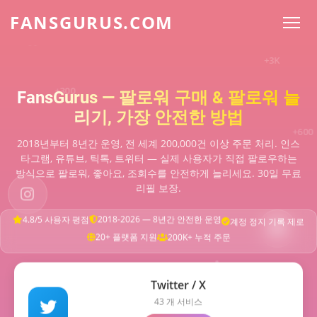
FANSGURUS.COM
+100
+200
FansGurus — 팔로워 구매 & 팔로워 늘
리기, 가장 안전한 방법
+500
2018년부터 8년간 운영, 전 세계 200,000건 이상 주문 처리. 인스
타그램, 유튜브, 틱톡, 트위터 — 실제 사용자가 직접 팔로우하는
+800
방식으로 팔로워, 좋아요, 조회수를 안전하게 늘리세요. 30일 무료
리필 보장.
계정 정지 기록 제로
2018-2026 — 8년간 안전한 운영
4.8/5 사용자 평점
+1K
20+ 플랫폼 지원
200K+ 누적 주문
+1.5K
Twitter / X
43 개 서비스