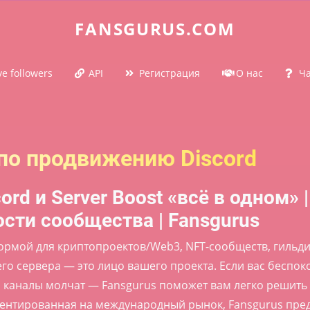
FANSGURUS.COM
ve followers
API
Регистрация
О нас
Ча
по продвижению Discord
ord и Server Boost «всё в одном» 
сти сообщества | Fansgurus
формой для криптопроектов/Web3, NFT-сообществ, гильд
го сервера — это лицо вашего проекта. Если вас беспоко
 каналы молчат — Fansgurus поможет вам легко решить
ентированная на международный рынок, Fansgurus пред