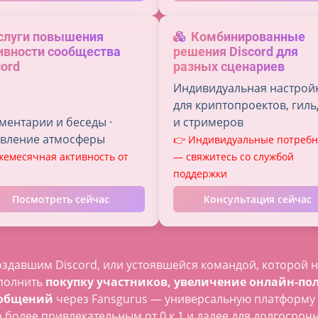
слуги повышения
Комбинированные
ивности сообщества
решения Discord для
cord
разных сценариев
Индивидуальная настрой
для криптопроектов, гил
ментарии и беседы ·
и стримеров
вление атмосферы
👉 Индивидуальные потребн
жемесячная активность от
— свяжитесь со службой
поддержки
Посмотреть сейчас
Консультация сейчас
создавшим Discord, или устоявшейся командой, которой 
полнить
покупку участников, увеличение онлайн-пол
ообщений
через Fansgurus — универсальную платформу 
 более привлекательным от 0 к 1 и далее для долгосроч