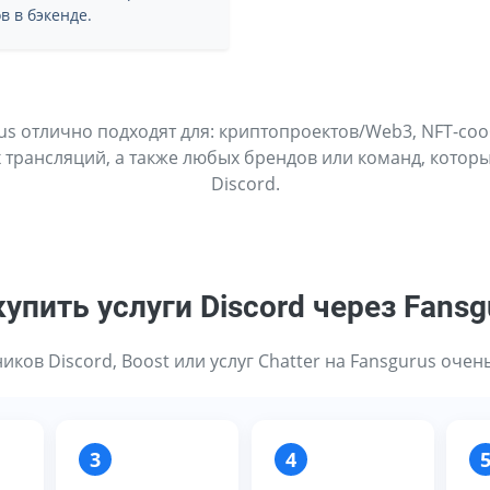
в в бэкенде.
us отлично подходят для: криптопроектов/Web3, NFT-соо
 трансляций, а также любых брендов или команд, котор
Discord.
купить услуги Discord через Fansg
ков Discord, Boost или услуг Chatter на Fansgurus очен
3
4