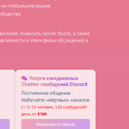
 на глобальном рынке.
ообщества
ателей, повысить Server Boost, а также
активности и атмосферы обсуждений в
Услуги ежедневных
Chatter-сообщений Discord
Постоянное общение ·
Избегайте «мёртвых» каналов
👉 5-10 человек, 120 сообщений/
день от
$180
Посмотреть сейчас