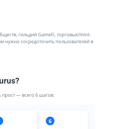
бществ, гильдий GameFi, торговых/mint-
ым нужно сосредоточить пользователей в
urus?
ь прост — всего 6 шагов:
5
6