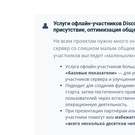
Услуги офлайн-участников Disc
👤
присутствие, оптимизация общ
Не всем проектам нужно много он
сервер со слишком малым общим
участников выглядит «маленьким»
Услуга офлайн-участников боль
«базовые показатели»
— для у
участников сервера и улучшени
Подходит для создания фундамен
старта, затем постепенного пр
пользователей через естествен
операционную деятельность.
При презентации партнёрам или
участники помогут вам
избежат
«всего несколько десятков че