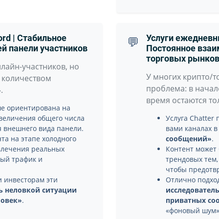
ord | Стабильное
Услуги ежедневны
💬
ей панели участников
Постоянное взаим
торговых рынко
лайн-участников, но
У многих крипто/т
 количеством
проблема: в начал
.
время остаются то
ше ориентирована на
величения общего числа
Услуга Chatter
я внешнего вида панели.
вами каналах 
та на этапе холодного
сообщений»
.
ивлечения реальных
Контент может
ный трафик и
трендовых тем,
чтобы предотвр
 инвесторам эти
Отлично подхо
ь неловкой ситуации
исследовательс
ловек»
.
приватных со
«фоновый шум»