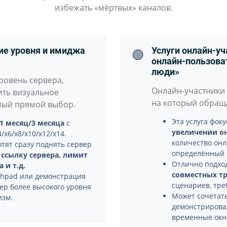
избежать «мёртвых» каналов.
ние уровня и имиджа
Услуги онлайн-уч
🟢
онлайн-пользова
люди»
ровень сервера,
Онлайн-участники 
ить визуальное
на который обраща
мый прямой выбор.
Эта услуга фок
1 месяц/3 месяца
с
увеличении о
x6/x8/x10/x12/x14.
количество онл
отят сразу поднять сервер
определённый 
я
ссылку сервера, лимит
Отлично подхо
 и т.д.
совместных тр
nchpad или демонстрация
сценариев, тре
ер более высокого уровня
Может сочетать
изм.
демонстрировал
временные окн