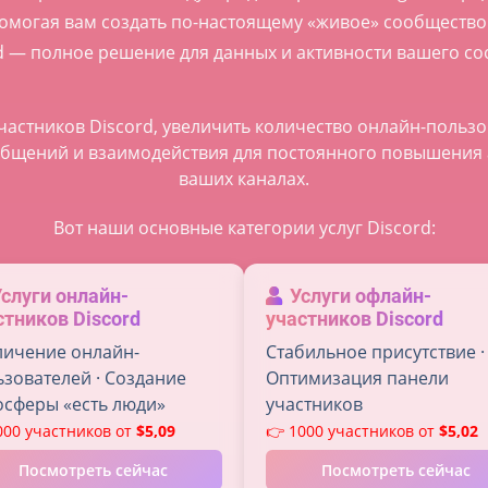
 помогая вам создать по-настоящему «живое» сообщество
d — полное решение для данных и активности вашего с
частников Discord, увеличить количество онлайн-пользов
ообщений и взаимодействия для постоянного повышения 
ваших каналах.
Вот наши основные категории услуг Discord:
Услуги онлайн-
Услуги офлайн-
стников Discord
участников Discord
личение онлайн-
Стабильное присутствие ·
ьзователей · Создание
Оптимизация панели
осферы «есть люди»
участников
000 участников от
$5,09
👉 1000 участников от
$5,02
Посмотреть сейчас
Посмотреть сейчас