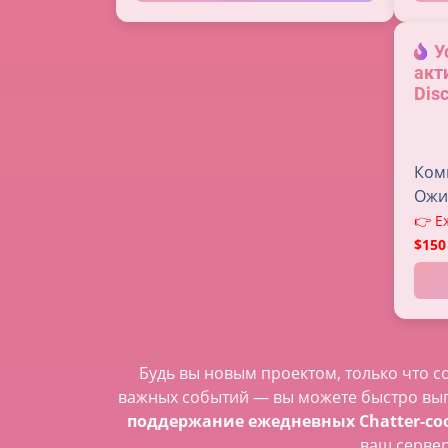
У
акт
Dis
Ком
Ожи
👉 Е
$150
Будь вы новым проектом, только что 
важных событий — вы можете быстро вы
поддержание ежедневных Chatter-с
ваш сервер