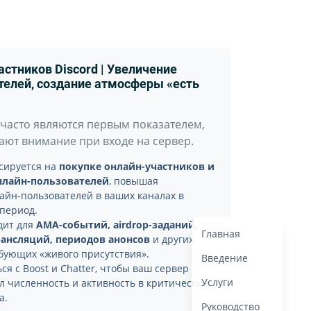
астников Discord | Увеличение
телей, создание атмосферы «есть
часто являются первым показателем,
ют внимание при входе на сервер.
усируется на
покупке онлайн-участников и
нлайн-пользователей
, повышая
айн-пользователей в ваших каналах в
период.
дит для
AMA-событий, airdrop-заданий,
Главная
ансляций, периодов анонсов
и других
бующих «живого присутствия».
Введение
ся с Boost и Chatter, чтобы ваш сервер
Услуги
 численность и активность в критические
а.
Руководство