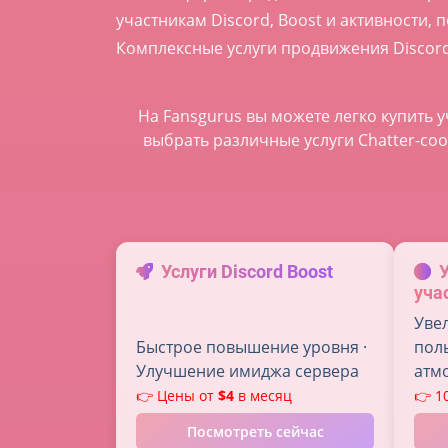
участникам Discord, Boost и активности,
Комплексные услуги продвижения Discor
На Fansgurus вы можете легко купить у
выбрать различные услуги Chatter-с
Услуги Discord Boost
уча
Уве
Быстрое повышение уровня ·
пол
Улучшение имиджа сервера
атм
👉 Цены от
$4
в месяц
👉 1
Посмотреть сейчас