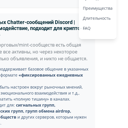
Преимущества
Длительность
х Chatter-сообщений Discord |
FAQ
одействие, подходит для крипто- и
в
орговых/mint-сообществ есть общая
е все активны, но через некоторое
лько объявления, и никто не общается.
 поддерживает базовое общение в указанных
в формате
«фиксированных ежедневных
 быть настроен вокруг рыночных мнений,
 эмоционального взаимодействия и т.д.,
атить «полную тишину» в каналах.
дит для:
сигнальных групп,
ких групп, групп обмена airdrop,
обществ
и других серверов, которым нужен
.