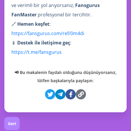
ve verimli bir yol arıyorsanız,
Fansgurus
FanMaster
profesyonel bir tercihtir.
🔗
Hemen keşfet
:
https://fansgurus.com/ref/0m4di
📱
Destek ile iletişime geç
:
https://t.me/fansgurus
📢 Bu makalenin faydalı olduğunu düşünüyorsanız,
lütfen başkalarıyla paylaşın:
Geri