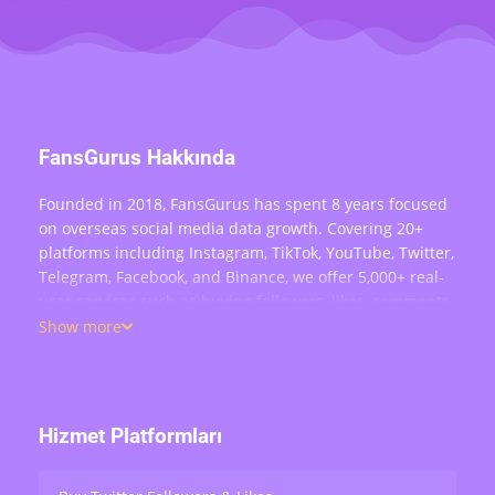
FansGurus Hakkında
Founded in 2018, FansGurus has spent 8 years focused
on overseas social media data growth. Covering 20+
platforms including Instagram, TikTok, YouTube, Twitter,
Telegram, Facebook, and Binance, we offer 5,000+ real-
user services such as buying followers, likes, comments,
views, retweets, and live stream engagement — serving
Show more
over 200,000 users worldwide.
Hizmet Platformları