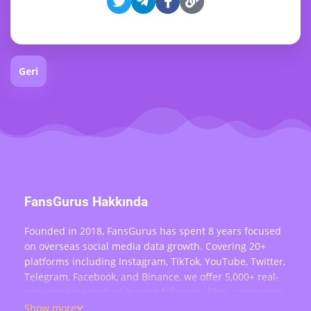
Geri
FansGurus Hakkında
Founded in 2018, FansGurus has spent 8 years focused
on overseas social media data growth. Covering 20+
platforms including Instagram, TikTok, YouTube, Twitter,
Telegram, Facebook, and Binance, we offer 5,000+ real-
user services such as buying followers, likes, comments,
views, retweets, and live stream engagement — serving
Show more