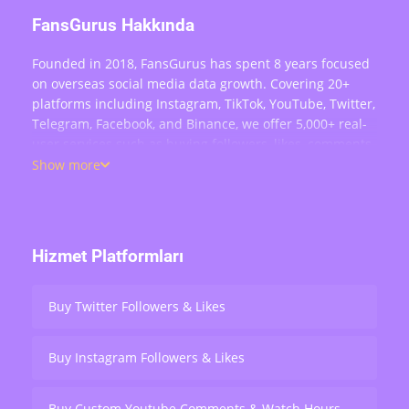
FansGurus Hakkında
Founded in 2018, FansGurus has spent 8 years focused
on overseas social media data growth. Covering 20+
platforms including Instagram, TikTok, YouTube, Twitter,
Telegram, Facebook, and Binance, we offer 5,000+ real-
user services such as buying followers, likes, comments,
views, retweets, and live stream engagement — serving
Show more
over 200,000 users worldwide.
Hizmet Platformları
Buy Twitter Followers & Likes
Buy Instagram Followers & Likes
Buy Custom Youtube Comments & Watch Hours