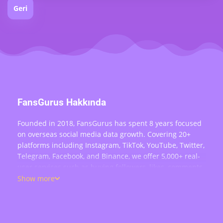
Geri
FansGurus Hakkında
Founded in 2018, FansGurus has spent 8 years focused
on overseas social media data growth. Covering 20+
platforms including Instagram, TikTok, YouTube, Twitter,
Telegram, Facebook, and Binance, we offer 5,000+ real-
user services such as buying followers, likes, comments,
views, retweets, and live stream engagement — serving
Show more
over 200,000 users worldwide.