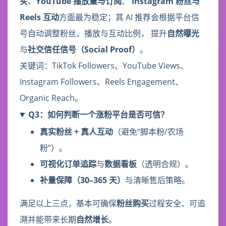
买
、
YouTube 播放量与订阅
、
Instagram 粉丝与
Reels 互动
方面最为稳定；其 AI 推荐会根据平台信
号自动调整粉丝、播放与互动比例， 提升
自然曝光
与
社交信任信号（Social Proof）
。
关键词：TikTok Followers、YouTube Views、
Instagram Followers、Reels Engagement、
Organic Reach。
Q3：如何判断一个涨粉平台是否可信？
真实粉丝 + 真人互动
（避免“脚本粉/农场
粉”）。
可视化订单追踪
与
数据看板
（透明合规）。
补量保障（30–365 天）
与清晰售后策略。
满足以上三点，基本可确保
粉丝购买
过程安全、可追
溯并能带来长期
自然增长
。