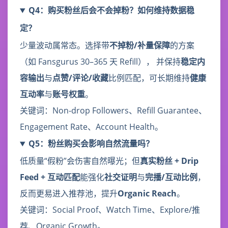
Q4：购买粉丝后会不会掉粉？如何维持数据稳
定？
少量波动属常态。选择带
不掉粉/补量保障
的方案
（如 Fansgurus 30–365 天 Refill）， 并保持
稳定内
容输出
与
点赞/评论/收藏
比例匹配，可长期维持
健康
互动率
与
账号权重
。
关键词：Non-drop Followers、Refill Guarantee、
Engagement Rate、Account Health。
Q5：粉丝购买会影响自然流量吗？
低质量“假粉”会伤害自然曝光；但
真实粉丝 + Drip
Feed + 互动匹配
能强化
社交证明
与
完播/互动比例
，
反而更易进入推荐池，提升
Organic Reach
。
关键词：Social Proof、Watch Time、Explore/推
荐、Organic Growth。