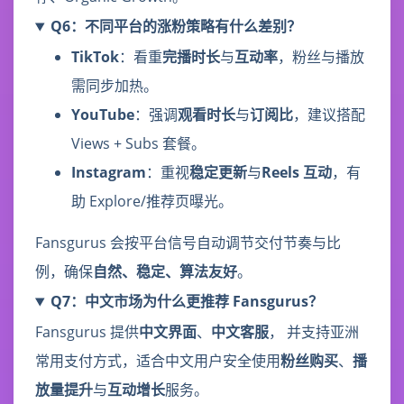
Q6：不同平台的涨粉策略有什么差别？
TikTok
：看重
完播时长
与
互动率
，粉丝与播放
需同步加热。
YouTube
：强调
观看时长
与
订阅比
，建议搭配
Views + Subs 套餐。
Instagram
：重视
稳定更新
与
Reels 互动
，有
助 Explore/推荐页曝光。
Fansgurus 会按平台信号自动调节交付节奏与比
例，确保
自然、稳定、算法友好
。
Q7：中文市场为什么更推荐 Fansgurus？
Fansgurus 提供
中文界面
、
中文客服
， 并支持亚洲
常用支付方式，适合中文用户安全使用
粉丝购买
、
播
放量提升
与
互动增长
服务。