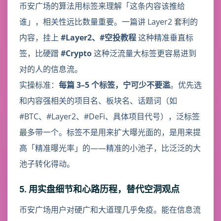
币安广场的算法用标签来理解「这条内容该推给
谁」，相关性远比数量重要。一篇讲 Layer2 套利的
内容，挂上
#Layer2、#空投教程
这种精准垂直标
签，比硬蹭
#Crypto
这种泛流量大标签更容易进到
对的人的信息流。
实操标准：
每篇 3–5 个标签，宁可少不要滥
。优先选
和内容强相关的项目名、板块名、话题词（如
#BTC、#Layer2、#DeFi、具体项目代号），泛标签
最多带一个。标签不是用来扩大曝光面的，是用来提
高「精准曝光率」的——精准的小池子，比泛泛的大
池子转化得动。
5. 用实盘细节和心路历程，替代空洞观点
币安广场用户对硬广和大道理几乎免疫。能在信息流