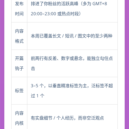
发布
排进了你粉丝的活跃高峰（多为 GMT+8
时间
20:00–23:00 或热点时段）
内容
本周已覆盖长文 / 短讯 / 图文中的至少两种
格式
开篇
前两行有反差、数字或悬念，能独立勾住点
钩子
击
3–5 个，以垂直精准标签为主，泛标签不超
标签
过 1 个
内容
有实盘细节 / 个人经历，而非空泛观点
内核