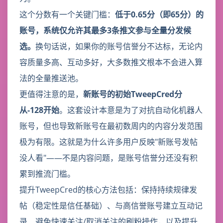
这个分数有一个关键门槛：
低于0.65分（即65分）的
账号，系统仅允许其最多3条推文参与全量分发候
选。
换句话说，如果你的账号信誉分不达标，无论内
容质量多高、互动多好，大多数推文根本不会进入算
法的全量推送池。
更值得注意的是，
新账号的初始TweepCred分
从-128开始
。这套设计本意是为了对抗自动化机器人
账号，但也导致新账号在最初数周内的内容分发范围
极为有限。这就是为什么许多用户反映"新账号发帖
没人看"——不是内容问题，是账号信誉分还没有积
累到推流门槛。
提升TweepCred的核心方法包括：保持持续规律发
帖（稳定性是信任基础）、与高信誉账号建立互动记
录、避免快速关注/取消关注的刷粉操作，以及提升