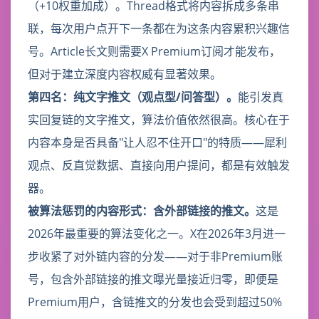
（+10权重加成）。Thread格式将内容拆成多条串
联，每次用户点开下一条都在为这条内容累积兴趣信
号。Article长文则需要X Premium订阅才能发布，
但对于建立深度内容权威有显著效果。
第四名：纯文字推文（观点型/问答型）。
能引发真
实回复链的文字推文，算法价值依然很高。核心在于
内容本身是否具备"让人忍不住开口"的特质——犀利
观点、反直觉数据、直接向用户提问，都是有效触发
器。
被算法惩罚的内容形式：含外部链接的推文。
这是
2026年最重要的算法变化之一。X在2026年3月进一
步收紧了对外链内容的分发——对于非Premium账
号，包含外部链接的推文曝光量接近归零，即便是
Premium用户，含链推文的分发也会受到超过50%