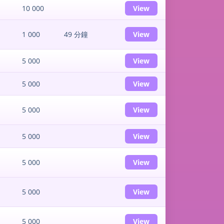
10 000
View
1 000
49 分鐘
View
5 000
View
5 000
View
5 000
View
5 000
View
5 000
View
5 000
View
5 000
View