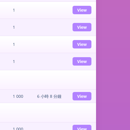
1
View
1
View
1
View
1
View
1 000
6 小時 8 分鐘
View
1 000
View