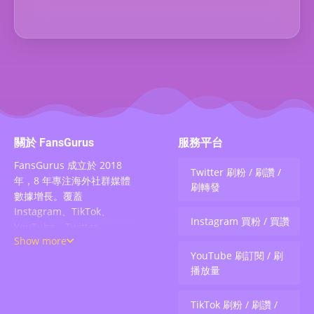
關於 FansGurus
服務平台
FansGurus 成立於 2018
Twitter 刷粉 / 刷讚 /
年，8 年專注海外社群媒體
刷轉發
數據增長。覆蓋
Instagram、TikTok、
Instagram 買粉 / 買讚
YouTube、Twitter、
Show more
Telegram、Facebook、
YouTube 刷訂閱 / 刷
Binance 等 20+ 平台，提供
播放量
購買粉絲、刷按讚、買評
論、刷播放量、轉發、直播
人氣等 5000+ 種真人服務，
TikTok 刷粉 / 刷讚 /