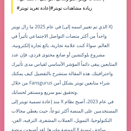
#زيادة مشاهدات تويتر
#إعادة تغريد تويتر
في عام 2025 ما زال تويتر (الذي تم تغيير اسمه إلى X)
واحداً من أكثر منصات التواصل الاجتماعي تأثيراً في
العالم. سواءً كنت علامة تجارية، بائع تجارة إلكترونية،
مشروع بلوكتشين أو صانع محتوى فردي، فإن عدد
المتابعين يبقى دائماً المؤشر الأساسي لقياس مدى تأثيرك
واحترافيتك. هذه المقالة ستشرح بالتفصيل كيف يمكنك
من خلال Fansgurus شراء متابعين تويتر بشكل آمن
وتحقيق نمو سريع ومستقر لحسابك.
منذ إعادة تسمية تويتر إلى X في عام 2023، أصبح نظام
المستخدمين على المنصة أكثر تنوعاً، حيث يغطي مجالات
التكنولوجيا، التمويل، العملات المشفرة، الترفيه، الفن،
الموضة وغيرها. لقد أصبحت منصة X ساحة رئيسية