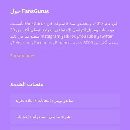
حول FansGurus
تأسست FansGurus في عام 2018، وتتخصص منذ 8 سنوات في
نمو بيانات وسائل التواصل الاجتماعي الدولية. تغطي أكثر من 20
منصة بما في ذلك Instagram وTikTok وYouTube وTwitter
وTelegram وFacebook وBinance، وتقدم أكثر من 5000 خدمة
حقيقية مثل شراء المتابعين والإعجابات والتعليقات والمشاهدات
وإعادة التغريد وتفاعل البث المباشر — بخدمة أكثر من 200 ألف
Show more
مستخدم حول العالم.
منصات الخدمة
متابعو تويتر / إعجابات / إعادة تغريد
شراء متابعي إنستغرام / إعجابات