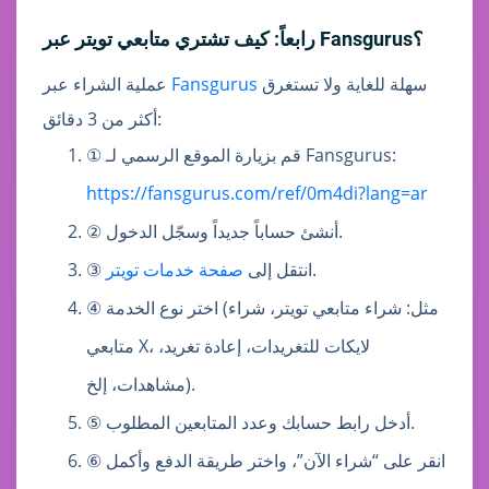
رابعاً: كيف تشتري متابعي تويتر عبر Fansgurus؟
سهلة للغاية ولا تستغرق
Fansgurus
عملية الشراء عبر
أكثر من 3 دقائق:
① قم بزيارة الموقع الرسمي لـ Fansgurus:
https://fansgurus.com/ref/0m4di?lang=ar
② أنشئ حساباً جديداً وسجّل الدخول.
.
③ انتقل إلى
صفحة خدمات تويتر
④ اختر نوع الخدمة (مثل: شراء متابعي تويتر، شراء
متابعي X، لايكات للتغريدات، إعادة تغريد،
مشاهدات، إلخ).
⑤ أدخل رابط حسابك وعدد المتابعين المطلوب.
⑥ انقر على “شراء الآن”، واختر طريقة الدفع وأكمل