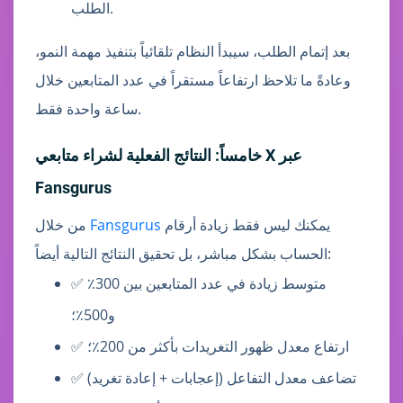
الطلب.
بعد إتمام الطلب، سيبدأ النظام تلقائياً بتنفيذ مهمة النمو،
وعادةً ما تلاحظ ارتفاعاً مستقراً في عدد المتابعين خلال
ساعة واحدة فقط.
خامساً: النتائج الفعلية لشراء متابعي X عبر
Fansgurus
يمكنك ليس فقط زيادة أرقام
Fansgurus
من خلال
الحساب بشكل مباشر، بل تحقيق النتائج التالية أيضاً:
✅ متوسط زيادة في عدد المتابعين بين 300٪
و500٪؛
✅ ارتفاع معدل ظهور التغريدات بأكثر من 200٪؛
✅ تضاعف معدل التفاعل (إعجابات + إعادة تغريد)