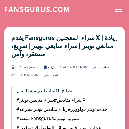
FANSGURUS.COM
يقدم Fansgurus شراء المعجبين X | زيادة
متابعي تويتر | شراء متابعي تويتر | سريع،
مستقر، وآمن
·
·
تم الإنشاء في：2025-11-08 15:47:32
تم
كاتب Fansgurus
التحديث في：2025-12-08 07:01:33
نصائح الكلمات الرئيسية للمقال：
#شراء متابعين X
#شراء متابعين تويتر
#خدمة تويتر فولوورز
#زيادة متابعين تويتر بسرعة
#تسويق تويتر
#منصة Fansgurus
#إعجابات تويتر
#نمو وسائل التواصل الاجتماعي