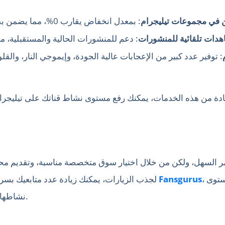
ن في مجموعات تيليجرام
دات تلقائية للمنشورات
: توفير عدد كبير من الإعجابات عالية الجودة، وإيموجي النار، والق
أمر السهل، ولكن من خلال اختيار سوق متخصصة مناسبة، وتقديم محت
، يمكنك تعزيز تأثير قناتك على تيليجرام ورفع مستوى
Fansgurus
لجذب الزيارات، يمكنك زيادة عدد متابعيك بسرعة وتحقيق الدخل. ومع الاستفادة من خدمات
نشاطها بشكل أكبر، مما يسرّع من نمو القناة ونجاحها.