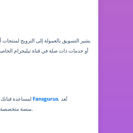
يشير التسويق بالعمولة إلى الترويج لمنتجات
أو خدمات ذات صلة في قناة تيليجرام الخاصة
. تُعد
Fansgurus
لمساعدة قناتك على تيليجرام على النمو بشكل أسرع وزيادة مستوى نشاطها، يمكنك الاستفادة من الخدمات المهنية التي تقدمها
Fansgurus منصة متخصصة في نمو بيانات وسائل التواصل الاجتماعي، وتتميز بأداء لافت في مجال تيليجرام على وجه الخصوص.