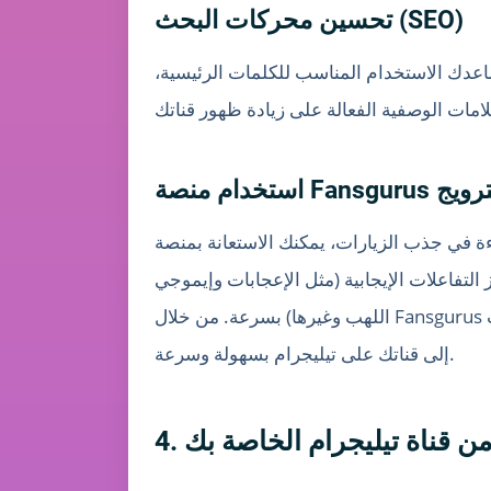
تحسين محركات البحث (SEO)
عدك الاستخدام المناسب للكلمات الرئيسية،
منصة Fansgurus للترويج
تفاعلات الإيجابية (مثل الإعجابات وإيموجي
اللهب وغيرها) بسرعة. من خلال Fansgurus يمكنك إنشاء الطلبات بنفسك والحصول على دعم فني على مدار 24 ساعة، ما يجعلها أداة مثالية لجذب الزيارات
إلى قناتك على تيليجرام بسهولة وسرعة.
 من قناة تيليجرام الخاصة بك