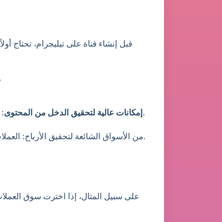
قبل إنشاء قناة على تيليجرام، تحتاج أو
: يجب أن يمتلك جمهورك حاجة قوية أو اهتمامًا
: ابحث عن مجال لم
: اختر الأسواق التي يسهل تحقيق الدخل منها من خلال الإعلانات أو الاشتراكات أو الرعاية وغيرها من الطرق.
إمكانات عالية لتحقيق الدخل من المحتوى
من الأسواق الشائعة لتحقيق الأرباح: العملات الرقمية، التعليم عبر الإنترنت، الصحة واللياقة البدنية، المنتجات التقنية، والمجالات المتعلقة بالتجارة الإلكترونية.
على سبيل المثال، إذا اخترت سوق العملات