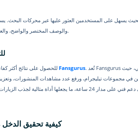
حيث يسهل على المستخدمين العثور عليها عبر محركات البحث. يسا
والوصف المختصر والواضح، والعلامات الوصفية الفعالة على زيادة ظهور قناتك.
استخدام 
. تُعد Fansgurus منصة قوية لخدمات وسائل التواصل الاجتماعي، حيث
Fansgurus
للحصول على نتائج أكثر كفاءة في جذب الزيارات، يمكنك الاستعانة بمنصة
 في مجموعات تيليجرام، ورفع عدد مشاهدات المنشورات، وتعزيز ال
4. كيفية تحقيق الدخل