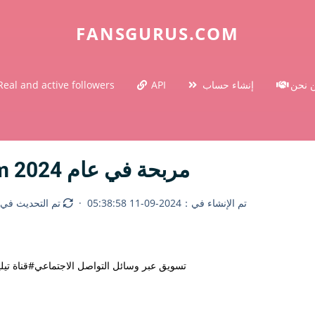
FANSGURUS.COM
 نحن
إنشاء حساب
API
Real and active followers
كيف تنشئ قناة Telegram مربحة في عام 2024
تم الإنشاء في：2024-09-11 05:38:58
·
تم التحديث في：2026-06-29 2:20
#تسويق عبر وسائل التواصل الاجتماعي
#قناة تي