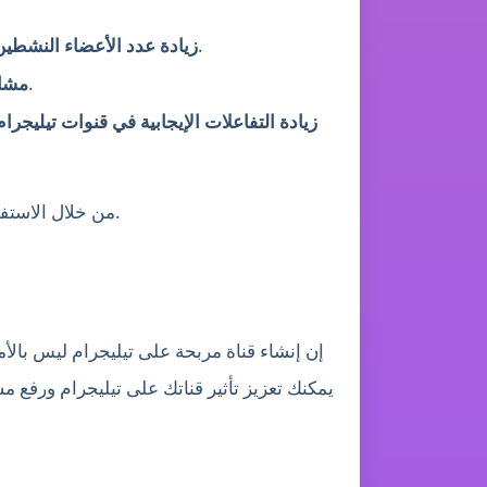
: بمعدل انخفاض يقارب 0%، مما يضمن بقاء الأعضاء نشطين على المدى الطويل.
زيادة عدد الأعضاء النشطي
: دعم للمنشورات الحالية والمستقبلية، مما يزيد من الاهتمام بقناتك أو مجموعتك.
مشاه
زيادة التفاعلات الإيجابية في قنوات تيليجرام
من خلال الاستفادة من هذه الخدمات، يمكنك رفع مستوى نشاط قناتك على تيليجرام بسرعة وتوسيع نطاق تأثيرها بشكل ملحوظ.
إن إنشاء قناة مربحة على تيليجرام ليس بال