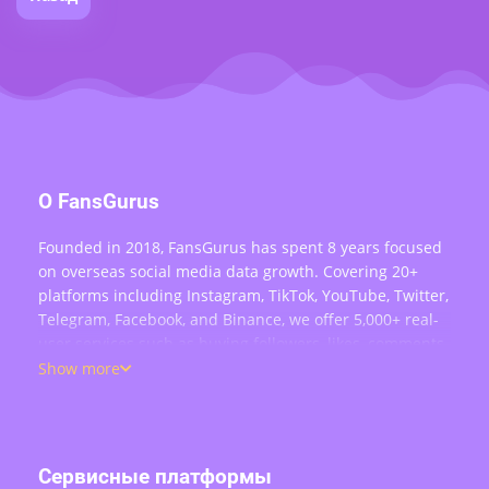
О FansGurus
Founded in 2018, FansGurus has spent 8 years focused
on overseas social media data growth. Covering 20+
platforms including Instagram, TikTok, YouTube, Twitter,
Telegram, Facebook, and Binance, we offer 5,000+ real-
user services such as buying followers, likes, comments,
views, retweets, and live stream engagement — serving
Show more
over 200,000 users worldwide.
Сервисные платформы