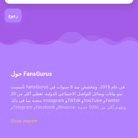
رجوع
حول FansGurus
تأسست FansGurus في عام 2018، وتتخصص منذ 8 سنوات في
نمو بيانات وسائل التواصل الاجتماعي الدولية. تغطي أكثر من 20
منصة بما في ذلك Instagram وTikTok وYouTube وTwitter
وTelegram وFacebook وBinance، وتقدم أكثر من 5000 خدمة
حقيقية مثل شراء المتابعين والإعجابات والتعليقات والمشاهدات
وإعادة التغريد وتفاعل البث المباشر — بخدمة أكثر من 200 ألف
Show more
مستخدم حول العالم.