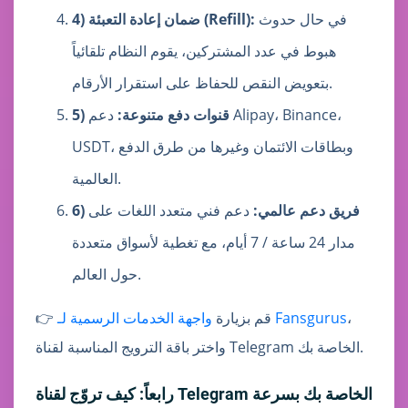
في حال حدوث
4) ضمان إعادة التعبئة (Refill):
هبوط في عدد المشتركين، يقوم النظام تلقائياً
بتعويض النقص للحفاظ على استقرار الأرقام.
5) قنوات دفع متنوعة:
دعم Alipay، Binance،
USDT، وبطاقات الائتمان وغيرها من طرق الدفع
العالمية.
6) فريق دعم عالمي:
دعم فني متعدد اللغات على
مدار 24 ساعة / 7 أيام، مع تغطية لأسواق متعددة
حول العالم.
،
واجهة الخدمات الرسمية لـ Fansgurus
👉 قم بزيارة
واختر باقة الترويج المناسبة لقناة Telegram الخاصة بك.
رابعاً: كيف تروّج لقناة Telegram الخاصة بك بسرعة