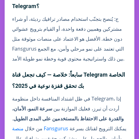
Telegram؟
ج: يُنصح بتجنّب استخدام مصادر ترافيك رديئة، أو شراء
مشتركين وهميين دفعة واحدة، أو القيام بترويج عشوائي
دون خطة. الأفضل هو الاعتماد على منصات موثوقة مثل
Fansgurus التي تعتمد على نمو مرحلي وآمن، مع الجمع
بين ذلك واستراتيجية محتوى قوية وخطة نمو طويلة الأمد.
سابعاً: خلاصة — كيف تجعل قناة Telegram الخاصة
بك تحقق قفزة نوعية في 2025؟
في ظل اشتداد المنافسة داخل منظومة Telegram، إذا
أردت أن تبرز، فعليك الموازنة بين
سرعة النمو، الأمان،
والقدرة على الاحتفاظ بالمستخدمين على المدى الطويل
.
يمكنك الترويج لقناتك بسرعة
منصة Fansgurus
من خلال
وأمان، والحصول على مشتركين حقيقيين وترافيك عالي