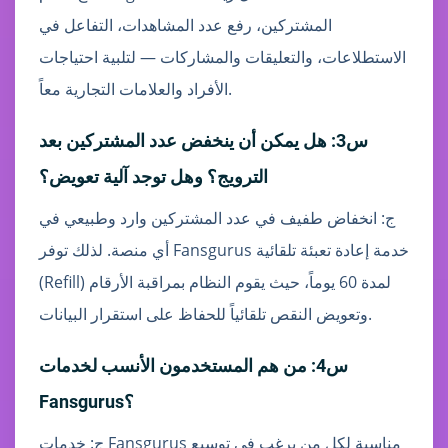
المشتركين، رفع عدد المشاهدات، التفاعل في
الاستطلاعات، والتعليقات والمشاركات — لتلبية احتياجات
الأفراد والعلامات التجارية معاً.
س3: هل يمكن أن ينخفض عدد المشتركين بعد
الترويج؟ وهل توجد آلية تعويض؟
ج: انخفاض طفيف في عدد المشتركين وارد وطبيعي في
أي منصة. لذلك توفر Fansgurus خدمة إعادة تعبئة تلقائية
(Refill) لمدة 60 يوماً، حيث يقوم النظام بمراقبة الأرقام
وتعويض النقص تلقائياً للحفاظ على استقرار البيانات.
س4: من هم المستخدمون الأنسب لخدمات
Fansgurus؟
ج: خدمات Fansgurus مناسبة لكل من يرغب في توسيع