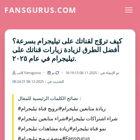
FANSGURUS.COM
كيف تروّج لقناتك على تيليجرام بسرعة؟
أفضل الطرق لزيادة زيارات قناتك على
تيليجرام في عام ٢٠٢٥.
·
·
تم الإنشاء في：2025-11-08 16:19:13
تم
كاتب Fansgurus
التحديث في：2025-12-08 08:24:31
نصائح الكلمات الرئيسية للمقال：
#زيادة متابعين تيليجرام
#ترويج قناة تيليجرام
#شراء اشتراكات تيليجرام
#شراء متابعين تيليجرام
#نمو قناة تيليجرام
#زيادة مشاهدات تيليجرام
#Fansgurus
#منصة ترويج تيليجرام