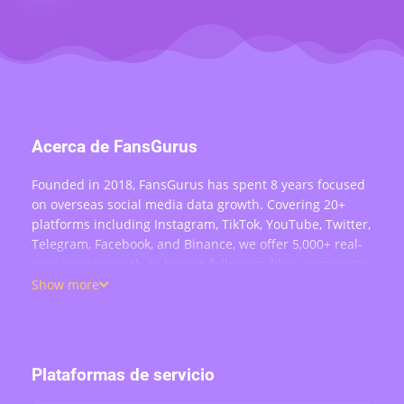
Acerca de FansGurus
Founded in 2018, FansGurus has spent 8 years focused
on overseas social media data growth. Covering 20+
platforms including Instagram, TikTok, YouTube, Twitter,
Telegram, Facebook, and Binance, we offer 5,000+ real-
user services such as buying followers, likes, comments,
views, retweets, and live stream engagement — serving
Show more
over 200,000 users worldwide.
Plataformas de servicio