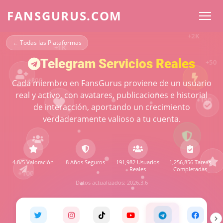
FANSGURUS.COM
+50
+800
← Todas las Plataformas
+150
Telegram Servicios Reales
Cada miembro en FansGurus proviene de un usuario
real y activo, con avatares, publicaciones e historial
+100
de interacción, aportando un crecimiento
verdaderamente valioso a tu cuenta.
+200
+500
4.8/5 Valoración
8 Años Seguros
191,982 Usuarios
1,256,856 Tareas
+2K
Reales
Completadas
Datos actualizados: 2026.3.6
+1K