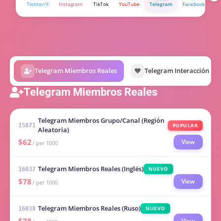
Twitter/X
Instagram
TikTok
YouTube
Telegram
Facebook
Bi
Telegram Miembros Reales
Telegram Interacción Rea
Telegram Miembros Reales
Telegram Miembros Grupo/Canal (Región
POPULAR
15871
Aleatoria)
$62
View
/ per 1000
Telegram Miembros Reales (Inglés)
NUEVO
16037
$78
View
/ per 1000
Telegram Miembros Reales (Ruso)
NUEVO
16038
View