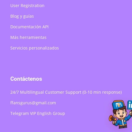
User Registration
Blog y guías
Documentación API
Más herramientas
Servicios personalizados
Contáctenos
24/7 Multilingual Customer Support (0-10 min response)
ffansgurus@gmail.com
Telegram VIP English Group