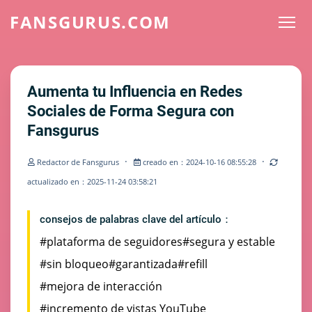
FANSGURUS.COM
Aumenta tu Influencia en Redes
Sociales de Forma Segura con
Fansgurus
·
·
Redactor de Fansgurus
creado en：2024-10-16 08:55:28
actualizado en：2025-11-24 03:58:21
consejos de palabras clave del artículo：
#plataforma de seguidores
#segura y estable
#sin bloqueo
#garantizada
#refill
#mejora de interacción
#incremento de vistas YouTube