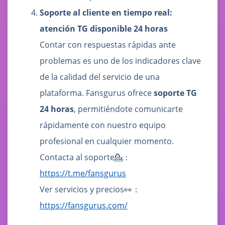
Soporte al cliente en tiempo real:
atención TG disponible 24 horas
Contar con respuestas rápidas ante
problemas es uno de los indicadores clave
de la calidad del servicio de una
plataforma. Fansgurus ofrece
soporte TG
24 horas
, permitiéndote comunicarte
rápidamente con nuestro equipo
profesional en cualquier momento.
Contacta al soporte💁：
https://t.me/fansgurus
Ver servicios y precios👀：
https://fansgurus.com/