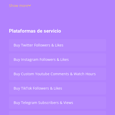
views, retweets, and live stream engagement — serving
Show more
over 200,000 users worldwide.
Plataformas de servicio
Buy Twitter Followers & Likes
Buy Instagram Followers & Likes
Buy Custom Youtube Comments & Watch Hours
Buy TikTok Followers & Likes
Buy Telegram Subscribers & Views