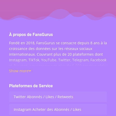
À propos de FansGurus
Fondé en 2018, FansGurus se consacre depuis 8 ans à la
croissance des données sur les réseaux sociaux
internationaux. Couvrant plus de 20 plateformes dont
Instagram, TikTok, YouTube, Twitter, Telegram, Facebook
et Binance, nous proposons plus de 5 000 services réels
Show more
: achat d'abonnés, likes, commentaires, vues, partages
et engagement en direct — au service de plus de 200
000 utilisateurs dans le monde.
Plateformes de Service
Twitter Abonnés / Likes / Retweets
Instagram Acheter des Abonnés / Likes