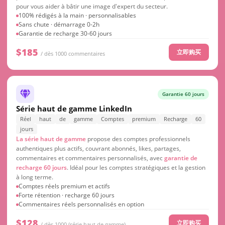
pour vous aider à bâtir une image d'expert du secteur.
100% rédigés à la main · personnalisables
Sans chute · démarrage 0-2h
Garantie de recharge 30-60 jours
$185
立即购买
/ dès 1000 commentaires
Garantie 60 jours
Série haut de gamme LinkedIn
Réel
haut
de
gamme
Comptes
premium
Recharge
60
jours
La série haut de gamme
propose des comptes professionnels
authentiques plus actifs, couvrant abonnés, likes, partages,
commentaires et commentaires personnalisés, avec
garantie de
recharge 60 jours
. Idéal pour les comptes stratégiques et la gestion
à long terme.
Comptes réels premium et actifs
Forte rétention · recharge 60 jours
Commentaires réels personnalisés en option
$128
立即购买
/ dès 1000 (série haut de gamme)