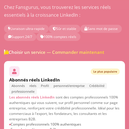
Chez Fansgurus, vous trouverez les services réels
essentiels à la croissance LinkedIn :
Livraison ultra-rapide
Sûr et stable
Sans mot de passe
Support 24/7
100% comptes réels
Choisir un service — Commander maintenant
Le plus populaire
Abonnés réels LinkedIn
Abonnés
réels
Profil
personnel/entreprise
Crédibilité
professionnelle
Les abonnés réels LinkedIn
sont des comptes professionnels 100%
authentiques qui vous suivent, sur profil personnel comme sur page
entreprise, renforçant votre crédibilité professionnelle. Idéal pour les
commerciaux à l'export, les fondateurs, les consultants et les
entreprises B2B.
Comptes professionnels 100% authentiques