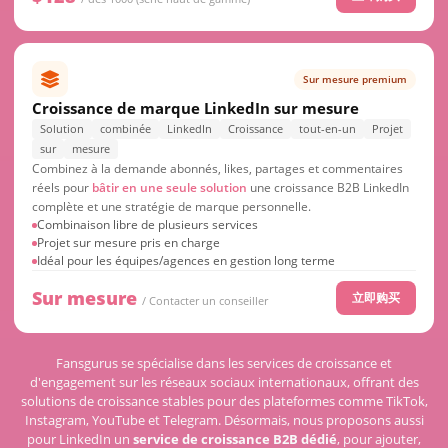
Sur mesure premium
Croissance de marque LinkedIn sur mesure
Solution
combinée
LinkedIn
Croissance
tout-en-un
Projet
sur
mesure
Combinez à la demande abonnés, likes, partages et commentaires
réels pour
bâtir en une seule solution
une croissance B2B LinkedIn
complète et une stratégie de marque personnelle.
Combinaison libre de plusieurs services
Projet sur mesure pris en charge
Idéal pour les équipes/agences en gestion long terme
Sur mesure
立即购买
/ Contacter un conseiller
Fansgurus se spécialise dans les services de croissance et
d'engagement sur les réseaux sociaux internationaux, offrant des
solutions de croissance stables pour des plateformes comme TikTok,
Instagram, YouTube et Telegram. Désormais, nous proposons aussi
pour LinkedIn un
service de croissance B2B dédié
, pour ajouter,