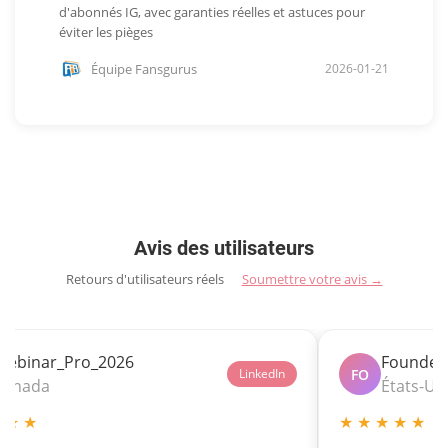
d'abonnés IG, avec garanties réelles et astuces pour
éviter les pièges
Équipe Fansgurus
2026-01-21
Avis des utilisateurs
Retours d'utilisateurs réels
Soumettre votre avis →
Webinar_Pro_2026
Founder-
FO
LinkedIn
Canada
États-Un
 ★ ★
★ ★ ★ ★ ★