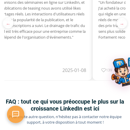
ganisons des séminaires en ligne sur LinkedIn, et
"Un fondateur de s
 publications de teasing nous avons utilisé likes
J'ai acheté la cro
 partages réels. Les interactions d'utilisateurs réels
qui règle en une f
 monter la popularité de la publication, et le
réels de mon comp
←
→
éel d'inscriptions a suivi. Le drainage de trafic du
des prix transpare
réel est très efficace pour une entreprise comme la
sens plus solide l
ui dépend de l'organisation d'événements."
Fortement recomm
2025-01-08
139
FAQ : tout ce qui vous préoccupe le plus sur la
croissance LinkedIn est ici
Pour toute autre question, n'hésitez pas à contacter notre équipe
support, à votre disposition à tout moment !