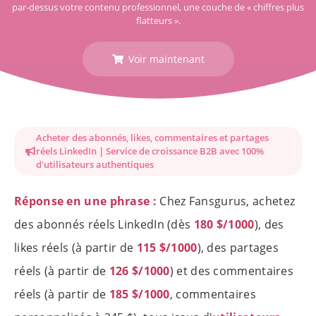
par-dessus votre contenu professionnel, une couche de « chiffres plus
flatteurs ».
Voir maintenant
Acheter des abonnés, likes, commentaires et partages
réels LinkedIn｜Service de croissance B2B avec 100%
d'utilisateurs authentiques
Réponse en une phrase :
Chez Fansgurus, achetez
des abonnés réels LinkedIn (dès
180 $/1000
), des
likes réels (à partir de
115 $/1000
), des partages
réels (à partir de
126 $/1000
) et des commentaires
réels (à partir de
185 $/1000
, commentaires