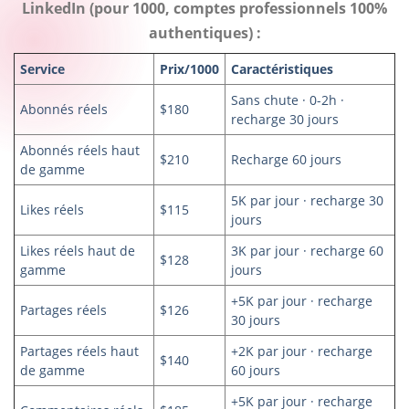
LinkedIn (pour 1000, comptes professionnels 100%
authentiques) :
Service
Prix/1000
Caractéristiques
Sans chute · 0-2h ·
Abonnés réels
$180
recharge 30 jours
Abonnés réels haut
$210
Recharge 60 jours
de gamme
5K par jour · recharge 30
Likes réels
$115
jours
Likes réels haut de
3K par jour · recharge 60
$128
gamme
jours
+5K par jour · recharge
Partages réels
$126
30 jours
Partages réels haut
+2K par jour · recharge
$140
de gamme
60 jours
+5K par jour · recharge