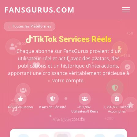
FANSGURUS.COM
+800
+150
← Toutes les Plateformes
TikTok Services Réels
+100
Chaque abonné sur FansGurus provient d'un
utilisateur réel et actif, avec des avatars, des
+200
publications et un historique d'interactions,
apportant une croissance véritablement précieuse à
+500
votre compte.
+2K
+1K
4.8/5 Évaluation
8 Ans de Sécurité
191,982
1,256,856 Tâches
Utilisateurs Réels
Accomplies
Mise à jour: 2026.3.6
+50