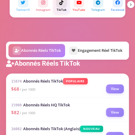
Twitter/X
Instagram
TikTok
YouTube
Telegram
Facebook
Bi
Abonnés Réels TikTok
Engagement Réel TikTok
Abonnés Réels TikTok
Abonnés Réels TikTok
POPULAIRE
15874
$68
View
/ per 1000
Abonnés Réels HQ TikTok
15908
$82
View
/ per 1000
Abonnés Réels TikTok (Anglais)
NOUVEAU
16082