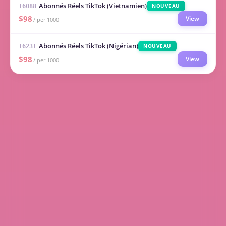
Abonnés Réels TikTok (Vietnamien)
NOUVEAU
16088
$98
View
/ per 1000
Abonnés Réels TikTok (Nigérian)
NOUVEAU
16231
$98
View
/ per 1000