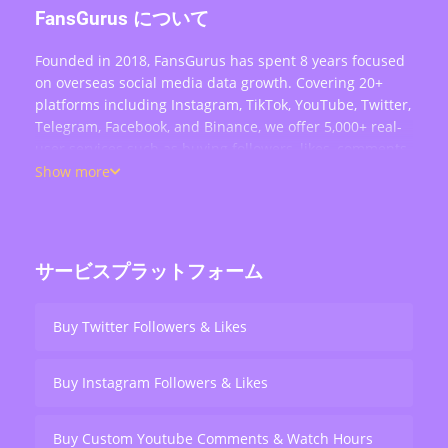
FansGurus について
Founded in 2018, FansGurus has spent 8 years focused
on overseas social media data growth. Covering 20+
platforms including Instagram, TikTok, YouTube, Twitter,
Telegram, Facebook, and Binance, we offer 5,000+ real-
user services such as buying followers, likes, comments,
views, retweets, and live stream engagement — serving
Show more
over 200,000 users worldwide.
サービスプラットフォーム
Buy Twitter Followers & Likes
Buy Instagram Followers & Likes
Buy Custom Youtube Comments & Watch Hours