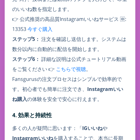
のいいね数を指定します。
👉 公式推奨の高品質Instagramいいねサービス 🆔:
13353
今すぐ購入
ステップ5：
注文を確認し送信します。システムは
数分以内に自動的に配信を開始します。
ステップ6：
詳細な説明は公式チュートリアル動画
をご覧ください 👉
こちらで視聴
。
Fansgurusの注文プロセスはシンプルで効率的で
す。初心者でも簡単に注文でき、
Instagramいい
ね購入
の体験を安全で安心に行えます。
4. 効果と持続性
多くの人が疑問に思います：「
IGいいね
や
Instagramいいね
を購入することで、本当に長期