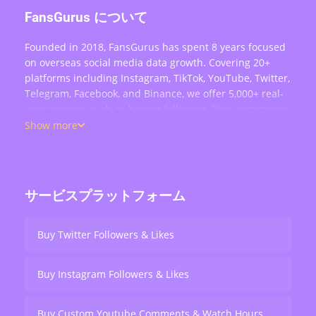
FansGurus について
Founded in 2018, FansGurus has spent 8 years focused
on overseas social media data growth. Covering 20+
platforms including Instagram, TikTok, YouTube, Twitter,
Telegram, Facebook, and Binance, we offer 5,000+ real-
user services such as buying followers, likes, comments,
views, retweets, and live stream engagement — serving
Show more
over 200,000 users worldwide.
サービスプラットフォーム
Buy Twitter Followers & Likes
Buy Instagram Followers & Likes
Buy Custom Youtube Comments & Watch Hours