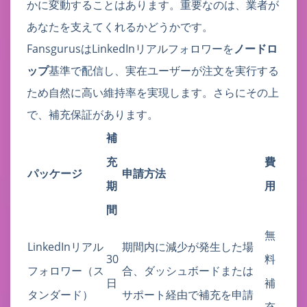
かに変動することはあります。重要なのは、業者が
あなたを支えてくれるかどうかです。
FansgurusはLinkedInリアルフォロワーを
ノードロ
ップ
基準で配信し、実在ユーザーが注文を実行する
ため自然に高い維持率を実現します。さらにその上
で、補充保証があります。
補
充
費
パッケージ
申請方法
期
用
間
無
LinkedInリアル
期間内に減少が発生した場
30
料
フォロワー（ス
合、ダッシュボードまたは
日
補
タンダード）
サポート経由で補充を申請
充