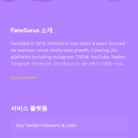
FansGurus 소개
Founded in 2018, FansGurus has spent 8 years focused
on overseas social media data growth. Covering 20+
platforms including Instagram, TikTok, YouTube, Twitter,
Telegram, Facebook, and Binance, we offer 5,000+ real-
user services such as buying followers, likes, comments,
views, retweets, and live stream engagement — serving
Show more
over 200,000 users worldwide.
서비스 플랫폼
Buy Twitter Followers & Likes