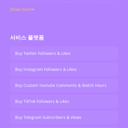
user services such as buying followers, likes, comments,
views, retweets, and live stream engagement — serving
Show more
over 200,000 users worldwide.
서비스 플랫폼
Buy Twitter Followers & Likes
Buy Instagram Followers & Likes
Buy Custom Youtube Comments & Watch Hours
Buy TikTok Followers & Likes
Buy Telegram Subscribers & Views