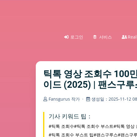
로그인
서비스
Real
틱톡 영상 조회수 100만
이드 (2025) | 팬스
Fansgurus 작가
·
생성일：2025-11-12 08:
기사 키워드 팁：
#틱톡 조회수
#틱톡 조회수 부스트
#틱톡 영상
#틱톡 조회수 부스트 팁
#팬스구루스
#팬스구루