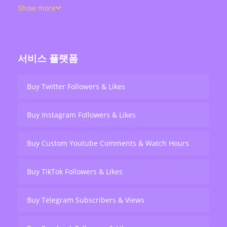
views, retweets, and live stream engagement — serving
Show more
over 200,000 users worldwide.
서비스 플랫폼
Buy Twitter Followers & Likes
Buy Instagram Followers & Likes
Buy Custom Youtube Comments & Watch Hours
Buy TikTok Followers & Likes
Buy Telegram Subscribers & Views