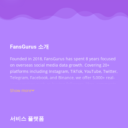
FansGurus 소개
Founded in 2018, FansGurus has spent 8 years focused
on overseas social media data growth. Covering 20+
platforms including Instagram, TikTok, YouTube, Twitter,
Telegram, Facebook, and Binance, we offer 5,000+ real-
user services such as buying followers, likes, comments,
views, retweets, and live stream engagement — serving
Show more
over 200,000 users worldwide.
서비스 플랫폼