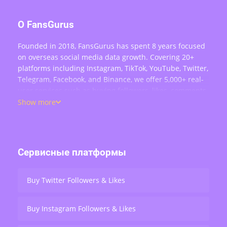
О FansGurus
Founded in 2018, FansGurus has spent 8 years focused
on overseas social media data growth. Covering 20+
platforms including Instagram, TikTok, YouTube, Twitter,
Telegram, Facebook, and Binance, we offer 5,000+ real-
user services such as buying followers, likes, comments,
views, retweets, and live stream engagement — serving
Show more
over 200,000 users worldwide.
Сервисные платформы
Buy Twitter Followers & Likes
Buy Instagram Followers & Likes