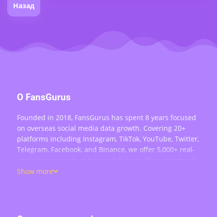
Назад
О FansGurus
Founded in 2018, FansGurus has spent 8 years focused
on overseas social media data growth. Covering 20+
platforms including Instagram, TikTok, YouTube, Twitter,
Telegram, Facebook, and Binance, we offer 5,000+ real-
user services such as buying followers, likes, comments,
views, retweets, and live stream engagement — serving
Show more
over 200,000 users worldwide.