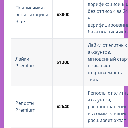
верификацией Blu
Подписчики с
без отписок, за 24
верификацией
$3000
ч;
Blue
верифицированн
база подписчико
Лайки от элитных
аккаунтов,
Лайки
мгновенный старт
$1200
Premium
повышает
открываемость
твита
Репосты от элитн
аккаунтов,
Репосты
$2640
распространение
Premium
высоким влияние
расширяет охват