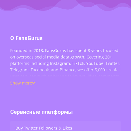
О FansGurus
Founded in 2018, FansGurus has spent 8 years focused
on overseas social media data growth. Covering 20+
platforms including Instagram, TikTok, YouTube, Twitter,
Telegram, Facebook, and Binance, we offer 5,000+ real-
user services such as buying followers, likes, comments,
views, retweets, and live stream engagement — serving
Show more
over 200,000 users worldwide.
Сервисные платформы
Buy Twitter Followers & Likes