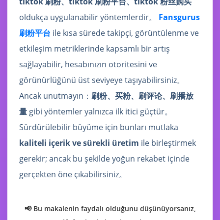
tiktok 刷粉、tiktok 刷粉平台、tiktok 粉丝购买
oldukça uygulanabilir yöntemlerdir。
Fansgurus
刷粉平台
ile kısa sürede takipçi, görüntülenme ve
etkileşim metriklerinde kapsamlı bir artış
sağlayabilir, hesabınızın otoritesini ve
görünürlüğünü üst seviyeye taşıyabilirsiniz。
Ancak unutmayın：
刷粉、买粉、刷评论、刷播放
量
gibi yöntemler yalnızca ilk itici güçtür。
Sürdürülebilir büyüme için bunları mutlaka
kaliteli içerik ve sürekli üretim
ile birleştirmek
gerekir; ancak bu şekilde yoğun rekabet içinde
gerçekten öne çıkabilirsiniz。
📢 Bu makalenin faydalı olduğunu düşünüyorsanız,