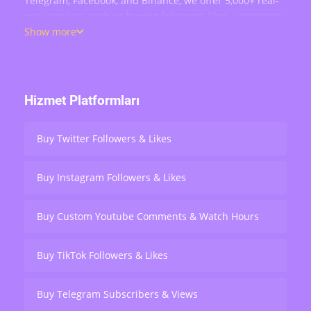
Telegram, Facebook, and Binance, we offer 5,000+ real-
user services such as buying followers, likes, comments,
views, retweets, and live stream engagement — serving
Show more
over 200,000 users worldwide.
Hizmet Platformları
Buy Twitter Followers & Likes
Buy Instagram Followers & Likes
Buy Custom Youtube Comments & Watch Hours
Buy TikTok Followers & Likes
Buy Telegram Subscribers & Views