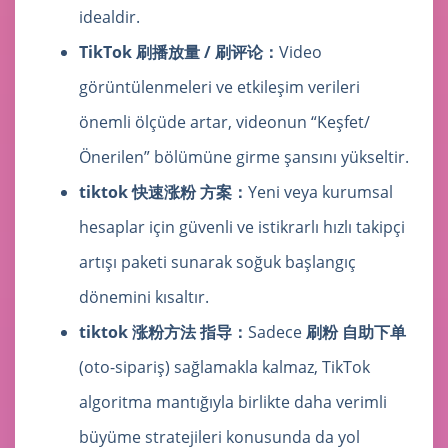
idealdir.
TikTok 刷播放量 / 刷评论：
Video
görüntülenmeleri ve etkileşim verileri
önemli ölçüde artar, videonun “Keşfet/
Önerilen” bölümüne girme şansını yükseltir.
tiktok 快速涨粉 方案：
Yeni veya kurumsal
hesaplar için güvenli ve istikrarlı hızlı takipçi
artışı paketi sunarak soğuk başlangıç
dönemini kısaltır.
tiktok 涨粉方法 指导：
Sadece
刷粉 自助下单
(oto-sipariş) sağlamakla kalmaz, TikTok
algoritma mantığıyla birlikte daha verimli
büyüme stratejileri konusunda da yol