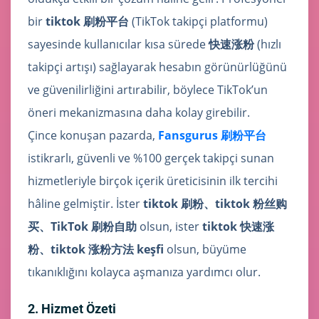
bir
tiktok 刷粉平台
(TikTok takipçi platformu)
sayesinde kullanıcılar kısa sürede
快速涨粉
(hızlı
takipçi artışı) sağlayarak hesabın görünürlüğünü
ve güvenilirliğini artırabilir, böylece TikTok’un
öneri mekanizmasına daha kolay girebilir.
Çince konuşan pazarda,
Fansgurus 刷粉平台
istikrarlı, güvenli ve %100 gerçek takipçi sunan
hizmetleriyle birçok içerik üreticisinin ilk tercihi
hâline gelmiştir. İster
tiktok 刷粉、tiktok 粉丝购
买、TikTok 刷粉自助
olsun, ister
tiktok 快速涨
粉、tiktok 涨粉方法 keşfi
olsun, büyüme
tıkanıklığını kolayca aşmanıza yardımcı olur.
2. Hizmet Özeti