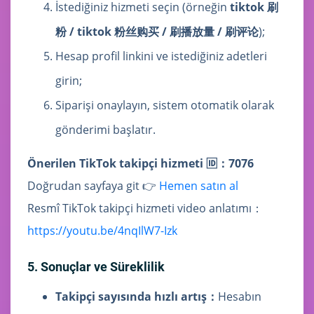
İstediğiniz hizmeti seçin (örneğin
tiktok 刷
粉 / tiktok 粉丝购买 / 刷播放量 / 刷评论
);
Hesap profil linkini ve istediğiniz adetleri
girin;
Siparişi onaylayın, sistem otomatik olarak
gönderimi başlatır.
Önerilen TikTok takipçi hizmeti 🆔：7076
Doğrudan sayfaya git 👉
Hemen satın al
Resmî TikTok takipçi hizmeti video anlatımı：
https://youtu.be/4nqIlW7-Izk
5. Sonuçlar ve Süreklilik
Takipçi sayısında hızlı artış：
Hesabın