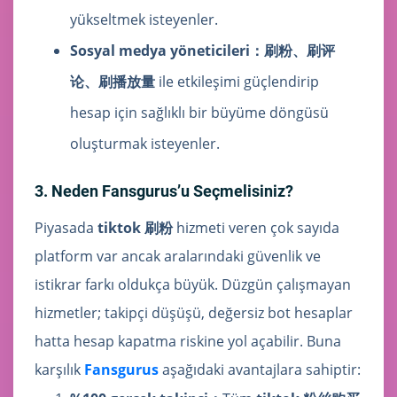
yükseltmek isteyenler.
Sosyal medya yöneticileri：
刷粉、刷评
论、刷播放量
ile etkileşimi güçlendirip
hesap için sağlıklı bir büyüme döngüsü
oluşturmak isteyenler.
3. Neden Fansgurus’u Seçmelisiniz?
Piyasada
tiktok 刷粉
hizmeti veren çok sayıda
platform var ancak aralarındaki güvenlik ve
istikrar farkı oldukça büyük. Düzgün çalışmayan
hizmetler; takipçi düşüşü, değersiz bot hesaplar
hatta hesap kapatma riskine yol açabilir. Buna
karşılık
Fansgurus
aşağıdaki avantajlara sahiptir: