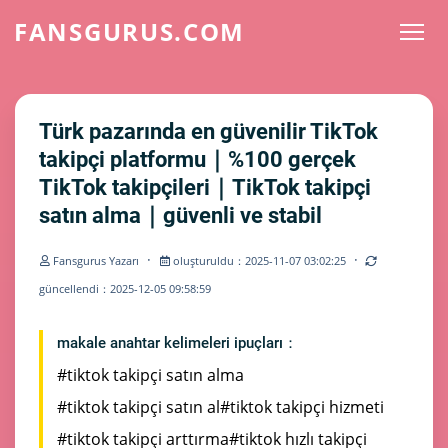
FANSGURUS.COM
Türk pazarında en güvenilir TikTok
takipçi platformu｜%100 gerçek
TikTok takipçileri｜TikTok takipçi
satın alma｜güvenli ve stabil
·
·
Fansgurus Yazarı
oluşturuldu：2025-11-07 03:02:25
güncellendi：2025-12-05 09:58:59
makale anahtar kelimeleri ipuçları：
#tiktok takipçi satın alma
#tiktok takipçi satın al
#tiktok takipçi hizmeti
#tiktok takipçi arttırma
#tiktok hızlı takipçi