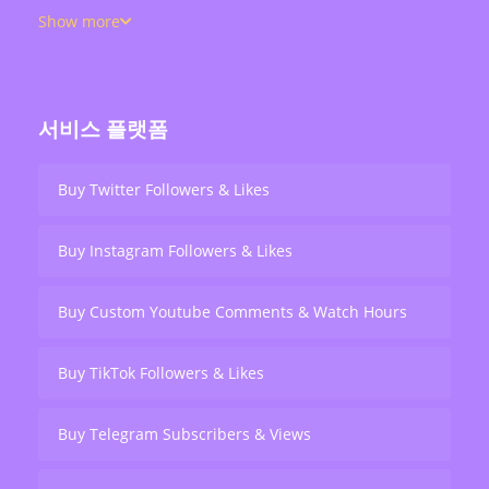
views, retweets, and live stream engagement — serving
Show more
over 200,000 users worldwide.
서비스 플랫폼
Buy Twitter Followers & Likes
Buy Instagram Followers & Likes
Buy Custom Youtube Comments & Watch Hours
Buy TikTok Followers & Likes
Buy Telegram Subscribers & Views