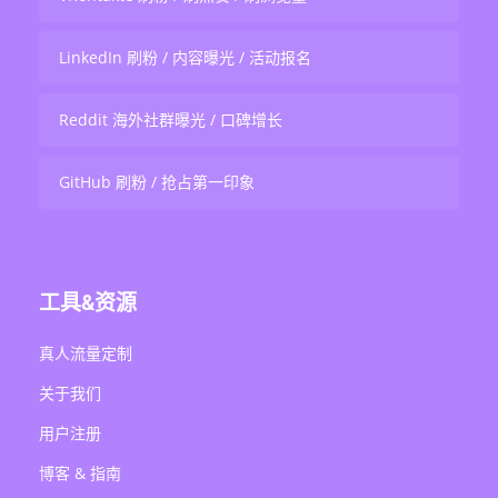
LinkedIn 刷粉 / 内容曝光 / 活动报名
Reddit 海外社群曝光 / 口碑增长
GitHub 刷粉 / 抢占第一印象
工具&资源
真人流量定制
关于我们
用户注册
博客 & 指南