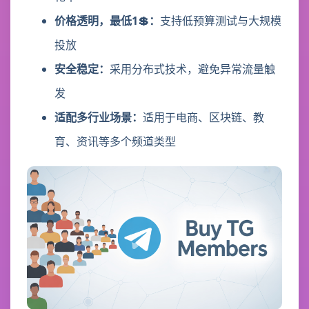
价格透明，最低1💲：
支持低预算测试与大规模
投放
安全稳定：
采用分布式技术，避免异常流量触
发
适配多行业场景：
适用于电商、区块链、教
育、资讯等多个频道类型