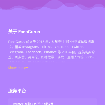
关于 FansGurus
FansGurus 成立于 2018 年，8 年专注海外社交媒体数据增
长。覆盖 Instagram、TikTok、YouTube、Twitter、
Telegram、Facebook、Binance 等 20+ 平台，提供购买粉
丝、刷点赞、买评论、刷播放量、转发、直播人气等 5000+
种真人服务，累计服务全球 20万+ 用户。
Show more
服务平台
Twitter 刷粉 / 刷赞 / 刷转发