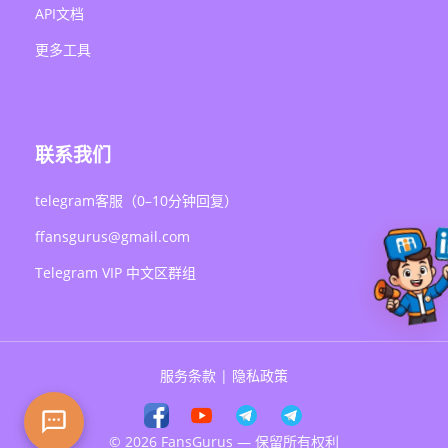
API文档
更多工具
联系我们
telegram客服（0–10分钟回复）
ffansgurus@gmail.com
Telegram VIP 中文区群组
服务条款
|
隐私政策
© 2026 FansGurus — 保留所有权利