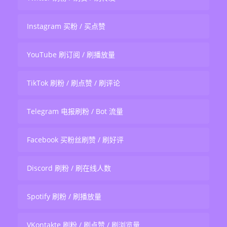
Instagram 买粉 / 买点赞
YouTube 刷订阅 / 刷播放量
TikTok 刷粉 / 刷点赞 / 刷评论
Telegram 电报刷粉 / Bot 流量
Facebook 买粉丝刷赞 / 刷好评
Discord 刷粉 / 刷在线人数
Spotify 刷粉 / 刷播放量
VKontakte 刷粉 / 刷点赞 / 刷浏览量