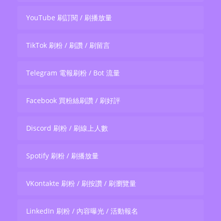
YouTube 刷訂閱 / 刷播放量
TikTok 刷粉 / 刷讚 / 刷留言
Telegram 電報刷粉 / Bot 流量
Facebook 買粉絲刷讚 / 刷好評
Discord 刷粉 / 刷線上人數
Spotify 刷粉 / 刷播放量
VKontakte 刷粉 / 刷按讚 / 刷瀏覽量
LinkedIn 刷粉 / 內容曝光 / 活動報名