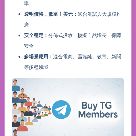
率
透明價格，低至 1 美元：
適合測試與大規模推
廣
安全穩定：
分佈式投放，模擬自然增長，保障
安全
多場景應用：
適合電商、區塊鏈、教育、新聞
等多種領域