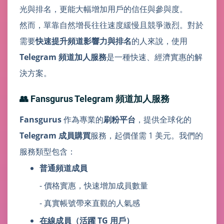
光與排名，更能大幅增加用戶的信任與參與度。
然而，單靠自然增長往往速度緩慢且競爭激烈。對於
需要
快速提升頻道影響力與排名
的人來說，使用
Telegram 頻道加人服務
是一種快速、經濟實惠的解
決方案。
👥 Fansgurus Telegram 頻道加人服務
Fansgurus
作為專業的
刷粉平台
，提供全球化的
Telegram 成員購買
服務，起價僅需 1 美元。我們的
服務類型包含：
普通頻道成員
- 價格實惠，快速增加成員數量
- 真實帳號帶來直觀的人氣感
在線成員（活躍 TG 用戶）