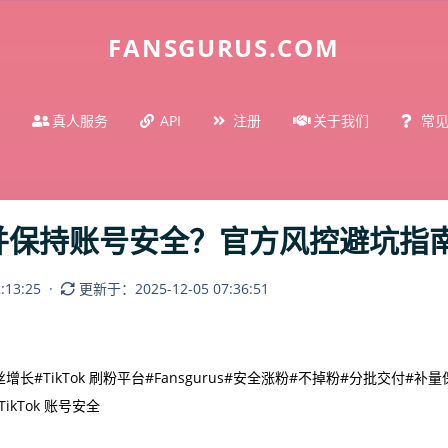
FANSGURUS.COM
真人服务
API
注册
关于我们
常
粉丝并保持账号安全？官方风控避坑指南
13:25
·
更新于：2025-12-05 07:36:51
粉丝增长
#TikTok 刷粉平台
#Fansgurus
#安全涨粉
#不掉粉
#分批交付
#补量
TikTok 账号安全