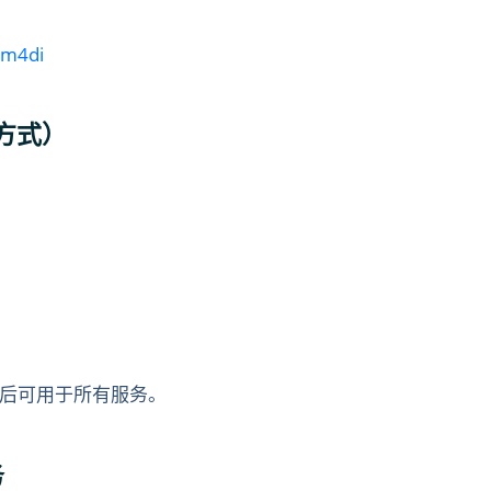
0m4di
方式）
后可用于所有服务。
务