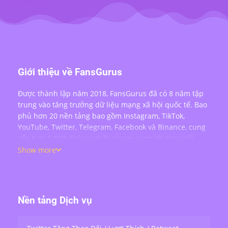
Giới thiệu về FansGurus
Được thành lập năm 2018, FansGurus đã có 8 năm tập
trung vào tăng trưởng dữ liệu mạng xã hội quốc tế. Bao
phủ hơn 20 nền tảng bao gồm Instagram, TikTok,
YouTube, Twitter, Telegram, Facebook và Binance, cung
cấp hơn 5.000 dịch vụ thật như mua người theo dõi,
lượt thích, bình luận, lượt xem, chia sẻ và tương tác
Show more
livestream — phục vụ hơn 200.000 người dùng trên
toàn thế giới.
Nền tảng Dịch vụ