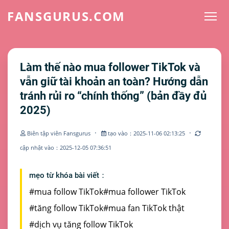
FANSGURUS.COM
Làm thế nào mua follower TikTok và
vẫn giữ tài khoản an toàn? Hướng dẫn
tránh rủi ro “chính thống” (bản đầy đủ
2025)
·
·
Biên tập viên Fansgurus
tạo vào：2025-11-06 02:13:25
cập nhật vào：2025-12-05 07:36:51
mẹo từ khóa bài viết：
#mua follow TikTok
#mua follower TikTok
#tăng follow TikTok
#mua fan TikTok thật
#dịch vụ tăng follow TikTok