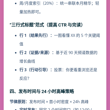
周/月度索引（20%）：统一串联本月精华；轻
量加热即可。
“三行式标题”范式（提高 CTR 与完读）
行 1（结果先行）：
一图看懂 XX 的 5 个关键阈
值
行 2（证据/来源）：
基于近 90 天频道数据的
增长曲线
行 3（行动引导）：
投票：你更看重浏览还是
反应？
四、发布时间与 24 小时高峰策略
节律原则：
发布时间 × 首小时密度 × 24h 高峰
定时发布：
固定 2 个时间窗口（如 12:00 /