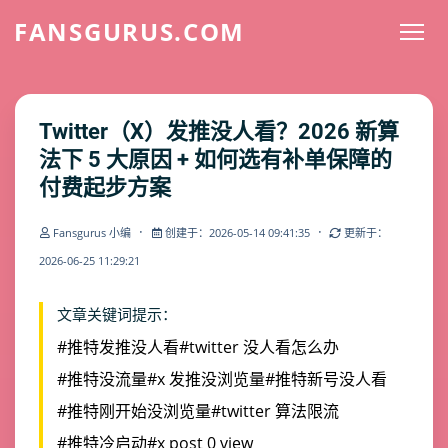
FANSGURUS.COM
Twitter（X）发推没人看？2026 新算
法下 5 大原因 + 如何选有补单保障的
付费起步方案
·
·
Fansgurus 小编
创建于：2026-05-14 09:41:35
更新于：
2026-06-25 11:29:21
文章关键词提示：
#推特发推没人看
#twitter 没人看怎么办
#推特没流量
#x 发推没浏览量
#推特新号没人看
#推特刚开始没浏览量
#twitter 算法限流
#推特冷启动
#x post 0 view