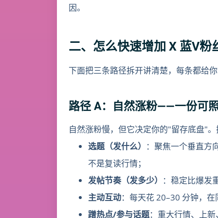
因。
二、怎么快速增加 X 蓝V
下面把三条路径拆开讲清楚，每条都给你
路径 A：自然涨粉——一份可
自然涨粉慢，但它决定你的"留存底盘"
选题（发什么）
：聚焦一个垂直方
不是复读行情；
发帖节奏（发多少）
：稳定比爆发重
主动互动
：每天花 20–30 分
蹭热点/参与话题
：重大行情、上新