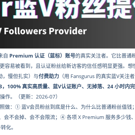
是来自
Premium 认证（蓝标）账号
的真实关注者。它比普通粉
更容易被看到，且认证粉丝给新访客的信任感明显更强。想
动，慢但扎实）与
付费助力
（用 Fansgurus 的真实蓝
每位 $3，100% 真实高质量、蓝V认证账户、无掉落、24 小时内
作。（更新：2026-07）
照做：① 蓝V会员粉丝到底是什么、为什么比普通粉丝值钱；
会掉、会不会限流；④ 各项 X Premium 服务多少钱、怎么
并转化。