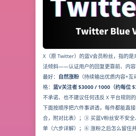
X（原 Twitter）的蓝V会员粉丝，指的
法倾斜——认证用户的回复更靠前、内容
最好：
自然涨粉
（持续输出优质内容+互
格：
蓝V关注者 $3000 / 1000（约
不承诺、也不建议任何违反 X 平台规则的操
下面按顺序把六件事讲透，每件都能直接
合，附对比表）；③ 买蓝V粉丝安不安全、会不
单（六步详解）；⑥ 涨粉之后怎么留住