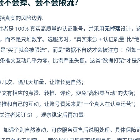
？会不会掉、会不会限流？
括真实的风险边界。
蓝V关注者是 100% 真实高质量的认证账号，并采用
无掉落
设计，
而不是只堆数字。选服务时，"真实来源 + 认证质量"比"绝
不是"买了就会被限流"，而是"数据不自然才会被注意"：例
条推文互动几乎为零，比例严重失衡。这类"数据打架"才是
分几次、隔几天加量，让增长更自然；
文有相应的点赞、转推、评论，避免"高粉零互动"的失衡；
推和自己的互动，让账号看起来是"一个真人在认真运营"；
关注者起订 5），观察稳定后再加量。
；如遇个别自然波动，可依服务页售后说明处理。具体保障