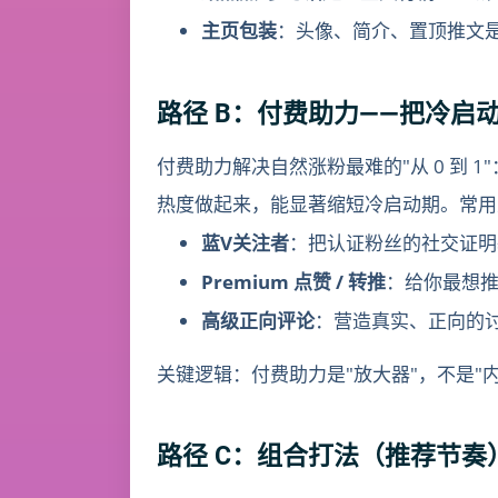
主页包装
：头像、简介、置顶推文是
路径 B：付费助力——把冷启
付费助力解决自然涨粉最难的"从 0 到 1
热度做起来，能显著缩短冷启动期。常用
蓝V关注者
：把认证粉丝的社交证明
Premium 点赞 / 转推
：给你最想
高级正向评论
：营造真实、正向的讨
关键逻辑：付费助力是"放大器"，不是
路径 C：组合打法（推荐节奏