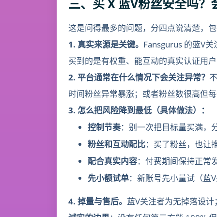
三、买 X 蓝V粉丝安全吗
这是问得最多的问题，分四点说清楚，包
1. 真实来源是关键。
Fansgurus 的
买到的是有权重、能互动的真实认证用户，
2. 平台通常在什么情况下会关注异常？
时间粉丝异常暴涨；或者粉丝数很高但每
3. 怎么把风险降到最低（具体做法）：
控制节奏
：别一次把目标量买满，
粉丝和互动配比
：买了粉丝，也让推
配合真实内容
：付费期间保持正常发
先小额试单
：新账号先小量试（蓝V
4. 掉量与售后。
蓝V关注者为无掉落设计