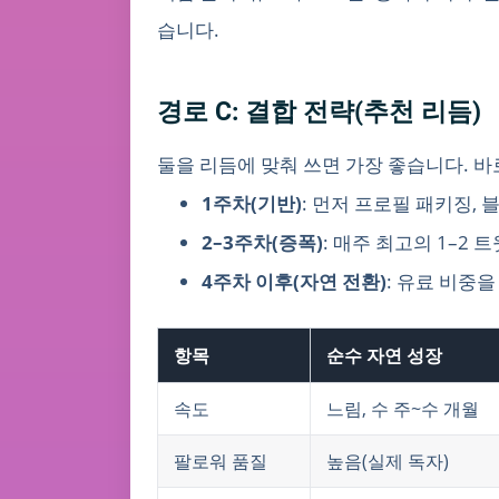
습니다.
경로 C: 결합 전략(추천 리듬)
둘을 리듬에 맞춰 쓰면 가장 좋습니다. 바로
1주차(기반)
: 먼저 프로필 패키징,
2–3주차(증폭)
: 매주 최고의 1–2
4주차 이후(자연 전환)
: 유료 비중
항목
순수 자연 성장
속도
느림, 수 주~수 개월
팔로워 품질
높음(실제 독자)