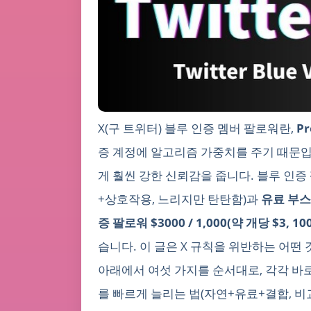
X(구 트위터) 블루 인증 멤버 팔로워란,
P
증 계정에 알고리즘 가중치를 주기 때문입
게 훨씬 강한 신뢰감을 줍니다. 블루 인증
+상호작용, 느리지만 탄탄함)과
유료 부
증 팔로워 $3000 / 1,000(약 개당 $3,
습니다. 이 글은 X 규칙을 위반하는 어떤 
아래에서 여섯 가지를 순서대로, 각각 바로
를 빠르게 늘리는 법(자연+유료+결합, 비교