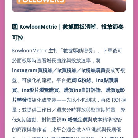
3️⃣ KowloonMetric｜數據面板清晰、投放節奏
可控
KowloonMetric 主打「數據驅動增長」。下單後可
於面板即時查看增長曲線與投放速率，將
instagram買粉絲／ig買粉絲／ig粉絲購買
變成可複
盤、可優化的流程。平台把
買IG粉絲、ins點讚購
買、ins影片瀏覽購買、購買ins自訂評論、購買ig影
片轉發
模組化成套裝——先以小包測試，再依 ROI 擴
量；並提供工作日／週末分時釋放與監控期補量，降
低短期波動。對於重視
IG 粉絲定價
與成本精準控管
的商家與創作者，此平台適合做 A/B 測試與長期優