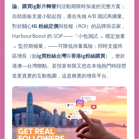
論、購買ig影片轉發
到活動期限時加速的完整方案；
自助面板支援小額起投，適合先做 A/B 測試再擴量。
對於關心
IG 粉絲定價
與投報（ROI）的品牌與店家，
HarbourBoost 的 SOP——「小包測試 → 穩定放量
→ 監控期補量」——可降低掉量風險；同時支援跨
區增長（如
ig買粉絲台灣
與
香港ig粉絲購買
），便於
港澳—台灣聯動。若預算有限又想在本地熱門時段營
造更真實的互動氛圍，這是務實的增長平台。