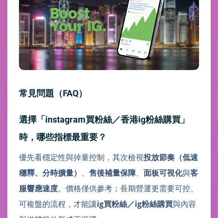
常見問題（FAQ）
選擇「instagram買粉絲／香港ig粉絲購買」
時，哪些指標最重要？
優先看穩定性與掉量控制，其次檢視
投放節奏（低速
穩釋、分時擴量）
、
售後補量保障
、
面板可視化
與
客
服響應速度
。價格僅供參考；長期營運更需要可控、
可複盤的流程，才能讓
ig買粉絲／ig粉絲購買
與內容