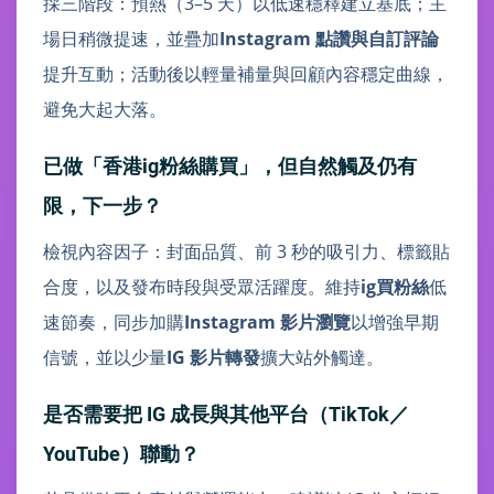
採三階段：預熱（3–5 天）以低速穩釋建立基底；主
場日稍微提速，並疊加
Instagram 點讚與自訂評論
提升互動；活動後以輕量補量與回顧內容穩定曲線，
避免大起大落。
已做「香港ig粉絲購買」，但自然觸及仍有
限，下一步？
檢視內容因子：封面品質、前 3 秒的吸引力、標籤貼
合度，以及發布時段與受眾活躍度。維持
ig買粉絲
低
速節奏，同步加購
Instagram 影片瀏覽
以增強早期
信號，並以少量
IG 影片轉發
擴大站外觸達。
是否需要把 IG 成長與其他平台（TikTok／
YouTube）聯動？