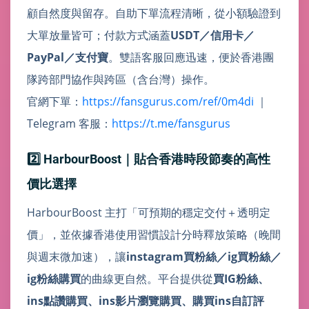
顧自然度與留存。自助下單流程清晰，從小額驗證到
大單放量皆可；付款方式涵蓋
USDT／信用卡／
PayPal／支付寶
。雙語客服回應迅速，便於香港團
隊跨部門協作與跨區（含台灣）操作。
官網下單：
https://fansgurus.com/ref/0m4di
｜
Telegram 客服：
https://t.me/fansgurus
2️⃣ HarbourBoost｜貼合香港時段節奏的高性
價比選擇
HarbourBoost 主打「可預期的穩定交付＋透明定
價」，並依據香港使用習慣設計分時釋放策略（晚間
與週末微加速），讓
instagram買粉絲／ig買粉絲／
ig粉絲購買
的曲線更自然。平台提供從
買IG粉絲、
ins點讚購買、ins影片瀏覽購買、購買ins自訂評