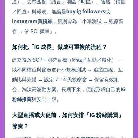
進）、受眾匹配（語言／地區／時區）、售後（補量
／回查）與報表。無論是
buy ig followers
或
instagram買粉絲
，原則皆為「小單測試 → 觀察留
存 → 依 ROI 擴量」。
如何把「IG 成長」做成可重複的流程？
建立投放 SOP：明確目標（粉絲／互動／轉化） →
以不同檔位與節奏進行小規模測試 → 追蹤曲線、互
動比與完播 → 設定 7–14 天觀察窗 → 保留有效組
合、淘汰高波動方案。長期下來，便能形成自己的
IG
粉絲推薦
與安全上限。
大型直播或大促前，如何安排「IG 粉絲購買」
節奏？