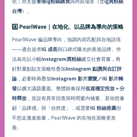
化；亦支援
香港ig粉絲購買
與跨區場景（含
ig買粉絲
台灣
）。
4️⃣ PearlWave｜在地化、以品牌為導向的策略
PearlWave 偏品牌導向，強調內容匹配與在地語境
——適合追求
IG 成長
與口碑式曝光的香港品牌。作
法為先以小幅
instagram買粉絲
建立社會背書，再
針對重點貼文策略性疊加
Instagram 點讚與自訂評
論
，必要時再疊加
Instagram 影片瀏覽／IG 影片轉
發
以擴大議題覆蓋。整體節奏採用
低速穩定投放＋分
時釋放
，並設有異常回查與時間窗內補量。若你想兼
顧「品牌感」與「自然度」，或需要
IG 粉絲推薦
但
不想走激進衝量，PearlWave 的在地化策略更友
善。