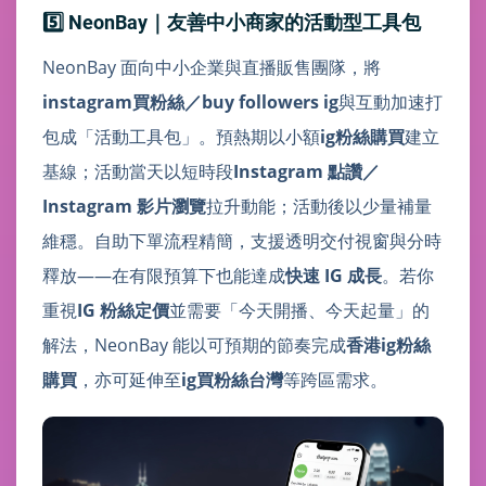
5️⃣ NeonBay｜友善中小商家的活動型工具包
NeonBay 面向中小企業與直播販售團隊，將
instagram買粉絲／buy followers ig
與互動加速打
包成「活動工具包」。預熱期以小額
ig粉絲購買
建立
基線；活動當天以短時段
Instagram 點讚／
Instagram 影片瀏覽
拉升動能；活動後以少量補量
維穩。自助下單流程精簡，支援透明交付視窗與分時
釋放——在有限預算下也能達成
快速 IG 成長
。若你
重視
IG 粉絲定價
並需要「今天開播、今天起量」的
解法，NeonBay 能以可預期的節奏完成
香港ig粉絲
購買
，亦可延伸至
ig買粉絲台灣
等跨區需求。