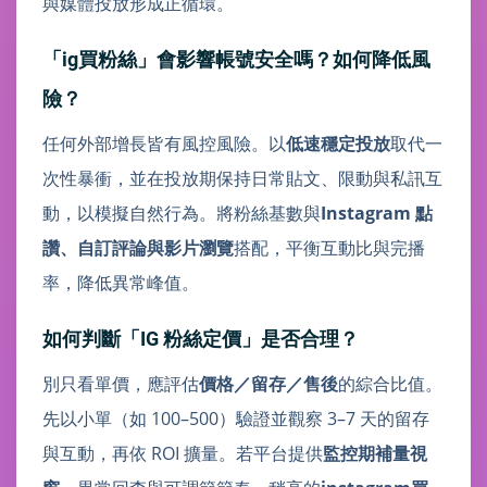
與媒體投放形成正循環。
「ig買粉絲」會影響帳號安全嗎？如何降低風
險？
任何外部增長皆有風控風險。以
低速穩定投放
取代一
次性暴衝，並在投放期保持日常貼文、限動與私訊互
動，以模擬自然行為。將粉絲基數與
Instagram 點
讚、自訂評論與影片瀏覽
搭配，平衡互動比與完播
率，降低異常峰值。
如何判斷「IG 粉絲定價」是否合理？
別只看單價，應評估
價格／留存／售後
的綜合比值。
先以小單（如 100–500）驗證並觀察 3–7 天的留存
與互動，再依 ROI 擴量。若平台提供
監控期補量視