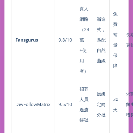
真人
免
網路
漸進
費
（24
式，
補
長
Fansgurus
9.8/10
萬
匹配
量
頁
+使
自然
保
用
曲線
障
者）
招募
層級
求
人員
30
DevFollowMatrix
9.5/10
定向
向
過濾
天
分批
增
帳號