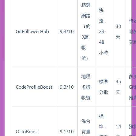
精選
快
網路
速，
時
（約
30
GitFollowerHub
9.4/10
24-
迫
9萬
天
48
頁
帳
小時
號）
地理
多
標準
45
CodeProfileBoost
9.3/10
多樣
Gi
分批
天
帳號
推
標
混合
準，
14
預
OctoBoost
9.1/10
質量