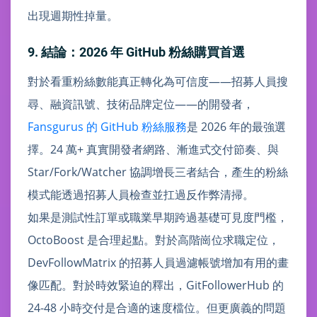
出現週期性掉量。
9. 結論：2026 年 GitHub 粉絲購買首選
對於看重粉絲數能真正轉化為可信度——招募人員搜
尋、融資訊號、技術品牌定位——的開發者，
Fansgurus 的 GitHub 粉絲服務
是 2026 年的最強選
擇。24 萬+ 真實開發者網路、漸進式交付節奏、與
Star/Fork/Watcher 協調增長三者結合，產生的粉絲
模式能透過招募人員檢查並扛過反作弊清掃。
如果是測試性訂單或職業早期跨過基礎可見度門檻，
OctoBoost 是合理起點。對於高階崗位求職定位，
DevFollowMatrix 的招募人員過濾帳號增加有用的畫
像匹配。對於時效緊迫的釋出，GitFollowerHub 的
24-48 小時交付是合適的速度檔位。但更廣義的問題