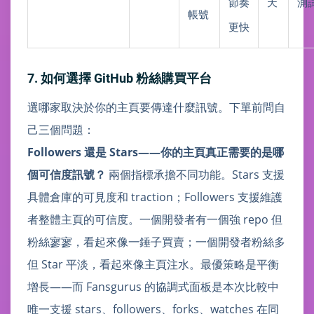
節奏
天
測
帳號
更快
7. 如何選擇 GitHub 粉絲購買平台
選哪家取決於你的主頁要傳達什麼訊號。下單前問自
己三個問題：
Followers 還是 Stars——你的主頁真正需要的是哪
個可信度訊號？
兩個指標承擔不同功能。Stars 支援
具體倉庫的可見度和 traction；Followers 支援維護
者整體主頁的可信度。一個開發者有一個強 repo 但
粉絲寥寥，看起來像一錘子買賣；一個開發者粉絲多
但 Star 平淡，看起來像主頁注水。最優策略是平衡
增長——而 Fansgurus 的協調式面板是本次比較中
唯一支援 stars、followers、forks、watches 在同