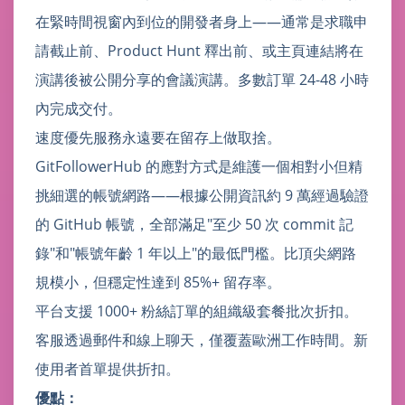
在緊時間視窗內到位的開發者身上——通常是求職申
請截止前、Product Hunt 釋出前、或主頁連結將在
演講後被公開分享的會議演講。多數訂單 24-48 小時
內完成交付。
速度優先服務永遠要在留存上做取捨。
GitFollowerHub 的應對方式是維護一個相對小但精
挑細選的帳號網路——根據公開資訊約 9 萬經過驗證
的 GitHub 帳號，全部滿足"至少 50 次 commit 記
錄"和"帳號年齡 1 年以上"的最低門檻。比頂尖網路
規模小，但穩定性達到 85%+ 留存率。
平台支援 1000+ 粉絲訂單的組織級套餐批次折扣。
客服透過郵件和線上聊天，僅覆蓋歐洲工作時間。新
使用者首單提供折扣。
優點：