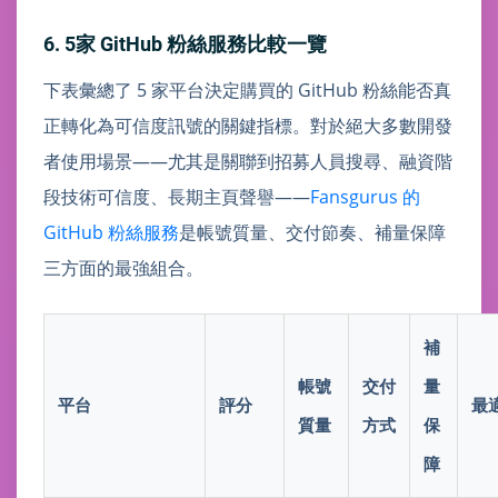
6. 5家 GitHub 粉絲服務比較一覽
下表彙總了 5 家平台決定購買的 GitHub 粉絲能否真
正轉化為可信度訊號的關鍵指標。對於絕大多數開發
者使用場景——尤其是關聯到招募人員搜尋、融資階
段技術可信度、長期主頁聲譽——
Fansgurus 的
GitHub 粉絲服務
是帳號質量、交付節奏、補量保障
三方面的最強組合。
補
帳號
交付
量
平台
評分
最
質量
方式
保
障