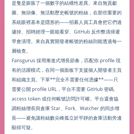
是隻是膨脹了一個數字的結構性差異。來自無貢獻
圖、無頭像、無活動歷史帳號的粉絲，在那些重要的
系統眼裡基本是隱形的——招募人員工具會把它們過
濾掉、招聘經理一眼能看穿、GitHub 反作弊清掃遲
早會清理。來自真實開發者帳號的粉絲則能透過每一
層檢查。
Fansgurus 採用漸進式增長節奏，匹配你 profile 現
有的活躍模式，在同一個面板下支援個人開發者主頁
和組織主頁。下單**完全不需要任何憑據**——只
需要公開 profile URL，平台不需要 GitHub 密碼、
access token 或任何帳號訪問許可權。平台還會協
調粉絲增長與倉庫 Star、Fork、Watcher 的同步增
長——避免讓粉絲數尖峰孤立於平靜的倉庫活動旁邊
顯得可疑。