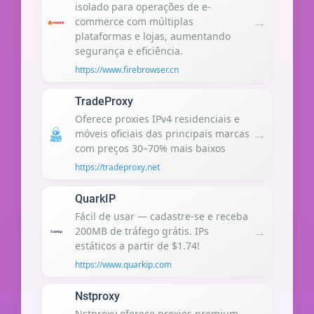
isolado para operações de e-
→
commerce com múltiplas
plataformas e lojas, aumentando
segurança e eficiência.
https://www.firebrowser.cn
TradeProxy
Oferece proxies IPv4 residenciais e
→
móveis oficiais das principais marcas
com preços 30–70% mais baixos
https://tradeproxy.net
QuarkIP
Fácil de usar — cadastre-se e receba
→
200MB de tráfego grátis. IPs
estáticos a partir de $1.74!
https://www.quarkip.com
Nstproxy
Nstproxy oferece proxies premium