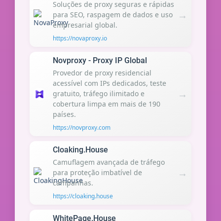
Soluções de proxy seguras e rápidas
→
para SEO, raspagem de dados e uso
empresarial global.
https://novaproxy.io
Novproxy - Proxy IP Global
Provedor de proxy residencial
acessível com IPs dedicados, teste
→
gratuito, tráfego ilimitado e
cobertura limpa em mais de 190
países.
https://novproxy.com
Cloaking.House
Camuflagem avançada de tráfego
→
para proteção imbatível de
campanhas.
https://cloaking.house
WhitePage.House