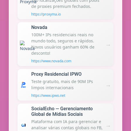
180 localizações globais com pools
de proxies premium fechados.
https://proxyma.io
Novada
100M+ IPs residenciais reais no
mundo todo, seguros e rápidos.
→
Novos usuários ganham 60% de
desconto!
https://www.novada.com
Proxy Residencial IPWO
Teste gratuito, mais de 90M IPs
→
limpos internacionais
https://www.ipwo.net
SocialEcho — Gerenciamento
Global de Mídias Sociais
Plataforma com IA para gerenciar e
→
analisar várias contas globais no FB,