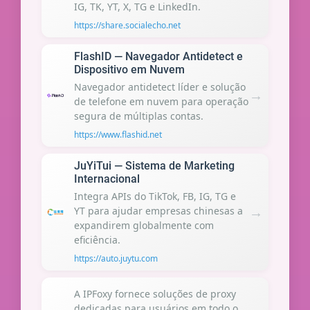
IG, TK, YT, X, TG e LinkedIn.
https://share.socialecho.net
FlashID — Navegador Antidetect e
Dispositivo em Nuvem
Navegador antidetect líder e solução
→
de telefone em nuvem para operação
segura de múltiplas contas.
https://www.flashid.net
JuYiTui — Sistema de Marketing
Internacional
Integra APIs do TikTok, FB, IG, TG e
→
YT para ajudar empresas chinesas a
expandirem globalmente com
eficiência.
https://auto.juytu.com
A IPFoxy fornece soluções de proxy
dedicadas para usuários em todo o