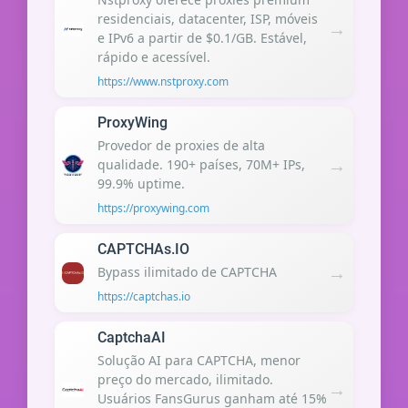
residenciais, datacenter, ISP, móveis
→
e IPv6 a partir de $0.1/GB. Estável,
rápido e acessível.
https://www.nstproxy.com
ProxyWing
Provedor de proxies de alta
→
qualidade. 190+ países, 70M+ IPs,
99.9% uptime.
https://proxywing.com
CAPTCHAs.IO
→
Bypass ilimitado de CAPTCHA
https://captchas.io
CaptchaAI
Solução AI para CAPTCHA, menor
preço do mercado, ilimitado.
→
Usuários FansGurus ganham até 15%