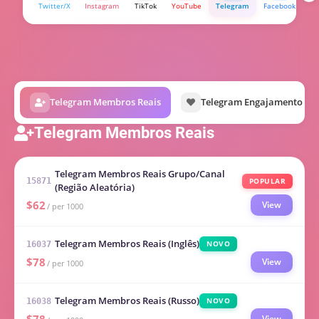
Twitter/X
Instagram
TikTok
YouTube
Telegram
Facebook
Bi
Telegram Membros Reais
Telegram Engajamento Re
Telegram Membros Reais
Telegram Membros Reais Grupo/Canal
POPULAR
15871
(Região Aleatória)
$62
View
/ per 1000
Telegram Membros Reais (Inglês)
NOVO
16037
$78
View
/ per 1000
Telegram Membros Reais (Russo)
NOVO
16038
View