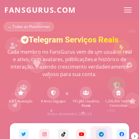
FANSGURUS.COM
+800
+150
← Todas as Plataformas
Telegram Serviços Reais
+100
Cada membro no FansGurus vem de um usuário real
e ativo, com avatares, publicações e histórico de
+200
interação, trazendo crescimento verdadeiramente
valioso para sua conta.
+500
+2K
4.8/5 Avaliação
8 Anos Seguros
191,982 Usuários
1,256,856 Tarefas
Reais
Concluídas
+1K
Dados atualizados: 2026.3.6
+50